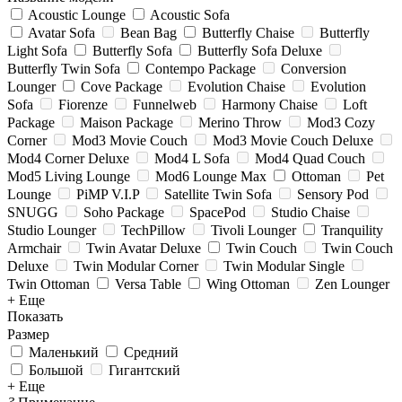
Acoustic Lounge
Acoustic Sofa
Avatar Sofa
Bean Bag
Butterfly Chaise
Butterfly
Light Sofa
Butterfly Sofa
Butterfly Sofa Deluxe
Butterfly Twin Sofa
Contempo Package
Conversion
Lounger
Cove Package
Evolution Chaise
Evolution
Sofa
Fiorenze
Funnelweb
Harmony Chaise
Loft
Package
Maison Package
Merino Throw
Mod3 Cozy
Corner
Mod3 Movie Couch
Mod3 Movie Couch Deluxe
Mod4 Corner Deluxe
Mod4 L Sofa
Mod4 Quad Couch
Mod5 Living Lounge
Mod6 Lounge Max
Ottoman
Pet
Lounge
PiMP V.I.P
Satellite Twin Sofa
Sensory Pod
SNUGG
Soho Package
SpacePod
Studio Chaise
Studio Lounger
TechPillow
Tivoli Lounger
Tranquility
Armchair
Twin Avatar Deluxe
Twin Couch
Twin Couch
Deluxe
Twin Modular Corner
Twin Modular Single
Twin Ottoman
Versa Table
Wing Ottoman
Zen Lounger
+ Еще
Показать
Размер
Маленький
Средний
Большой
Гигантский
+ Еще