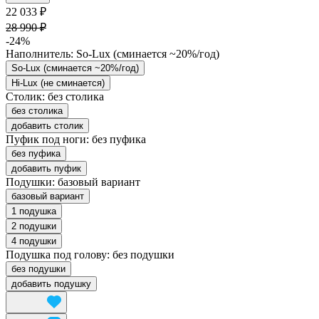
22 033 ₽
28 990 ₽
-24%
Наполнитель:
So-Lux (cминается ~20%/год)
So-Lux (cминается ~20%/год)
Hi-Lux (не сминается)
Столик:
без столика
без столика
добавить столик
Пуфик под ноги:
без пуфика
без пуфика
добавить пуфик
Подушки:
базовый вариант
базовый вариант
1 подушка
2 подушки
4 подушки
Подушка под голову:
без подушки
без подушки
добавить подушку