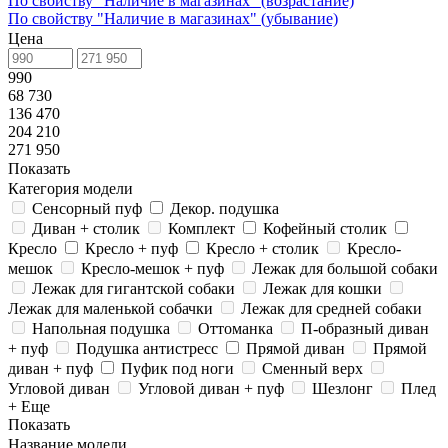
По свойству "Наличие в магазинах" (возрастание)
По свойству "Наличие в магазинах" (убывание)
Цена
990
68 730
136 470
204 210
271 950
Показать
Категория модели
Сенсорный пуф
Декор. подушка
Диван + столик
Комплект
Кофейный столик
Кресло
Кресло + пуф
Кресло + столик
Кресло-
мешок
Кресло-мешок + пуф
Лежак для большой собаки
Лежак для гигантской собаки
Лежак для кошки
Лежак для маленькой собачки
Лежак для средней собаки
Напольная подушка
Оттоманка
П-образный диван
+ пуф
Подушка антистресс
Прямой диван
Прямой
диван + пуф
Пуфик под ноги
Сменный верх
Угловой диван
Угловой диван + пуф
Шезлонг
Плед
+ Еще
Показать
Название модели