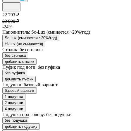
22 793 ₽
29 990 ₽
-24%
Наполнитель:
So-Lux (cминается ~20%/год)
So-Lux (cминается ~20%/год)
Hi-Lux (не сминается)
Столик:
без столика
без столика
добавить столик
Пуфик под ноги:
без пуфика
без пуфика
добавить пуфик
Подушки:
базовый вариант
базовый вариант
1 подушка
2 подушки
4 подушки
Подушка под голову:
без подушки
без подушки
добавить подушку