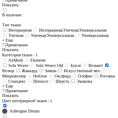
?
Примечание
Показать
В наличии
Тип ткани
Интерьерная
Интерьерная;Уличная;Универсальная
Уличная
Уличная;Универсальная
Универсальная
+ Еще
?
Примечание
Показать
Категория ткани
: 1
AirMesh
Elements
Sofa Weave
Sofa Weave Old
Букле
Вельвет
Велюр
Жаккард
Замша
Искусственный мех
Микровелюр
Нейлон
Оксфорд
Олефин
Рогожка
Спандекс
Шенилл
Шерсть
Экокожа
+ Еще
?
Примечание
Показать
Цвет интерьерной ткани
: 1
Aubergine Dream