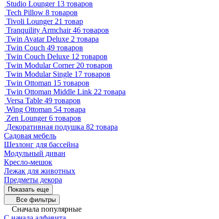
Studio Lounger
13 товаров
Tech Pillow
8 товаров
Tivoli Lounger
21 товар
Tranquility Armchair
46 товаров
Twin Avatar Deluxe
2 товара
Twin Couch
49 товаров
Twin Couch Deluxe
12 товаров
Twin Modular Corner
20 товаров
Twin Modular Single
17 товаров
Twin Ottoman
15 товаров
Twin Ottoman Middle Link
22 товара
Versa Table
49 товаров
Wing Ottoman
54 товара
Zen Lounger
6 товаров
Декоративная подушка
82 товара
Садовая мебель
Шезлонг для бассейна
Модульный диван
Кресло-мешок
Лежак для животных
Предметы декора
Показать еще
Все фильтры
Сначала популярные
С начала алфавита