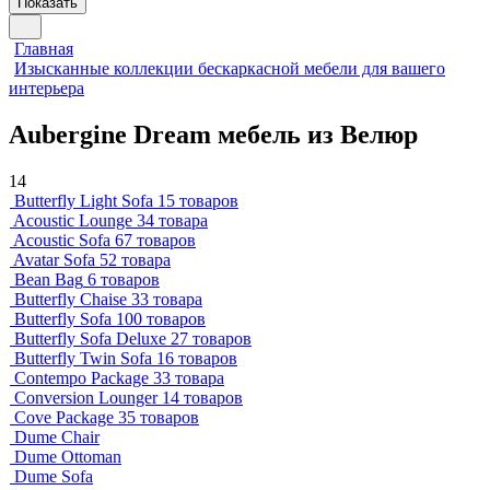
Показать
Главная
Изысканные коллекции бескаркасной мебели для вашего
интерьера
Aubergine Dream мебель из Велюр
14
Butterfly Light Sofa
15 товаров
Acoustic Lounge
34 товара
Acoustic Sofa
67 товаров
Avatar Sofa
52 товара
Bean Bag
6 товаров
Butterfly Chaise
33 товара
Butterfly Sofa
100 товаров
Butterfly Sofa Deluxe
27 товаров
Butterfly Twin Sofa
16 товаров
Contempo Package
33 товара
Conversion Lounger
14 товаров
Cove Package
35 товаров
Dume Chair
Dume Ottoman
Dume Sofa