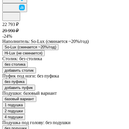
22 793 ₽
29 990 ₽
-24%
Наполнитель:
So-Lux (cминается ~20%/год)
So-Lux (cминается ~20%/год)
Hi-Lux (не сминается)
Столик:
без столика
без столика
добавить столик
Пуфик под ноги:
без пуфика
без пуфика
добавить пуфик
Подушки:
базовый вариант
базовый вариант
1 подушка
2 подушки
4 подушки
Подушка под голову:
без подушки
без подушки