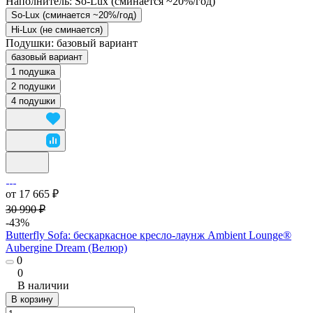
Наполнитель:
So-Lux (cминается ~20%/год)
So-Lux (cминается ~20%/год)
Hi-Lux (не сминается)
Подушки:
базовый вариант
базовый вариант
1 подушка
2 подушки
4 подушки
от 17 665 ₽
30 990 ₽
-43%
Butterfly Sofa: бескаркасное кресло-лаунж Ambient Lounge®
Aubergine Dream (Велюр)
0
0
В наличии
В корзину