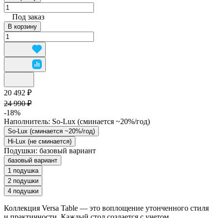
Под заказ
В корзину
20 492 ₽
24 990 ₽
-18%
Наполнитель:
So-Lux (cминается ~20%/год)
So-Lux (cминается ~20%/год)
Hi-Lux (не сминается)
Подушки:
базовый вариант
базовый вариант
1 подушка
2 подушки
4 подушки
Коллекция Versa Table — это воплощение утонченного стиля
и практичности. Каждый стол создается с учетом