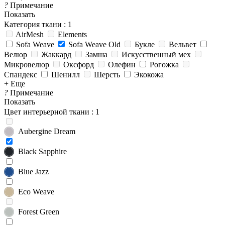
?
Примечание
Показать
Категория ткани
: 1
AirMesh
Elements
Sofa Weave
Sofa Weave Old
Букле
Вельвет
Велюр
Жаккард
Замша
Искусственный мех
Микровелюр
Оксфорд
Олефин
Рогожка
Спандекс
Шенилл
Шерсть
Экокожа
+ Еще
?
Примечание
Показать
Цвет интерьерной ткани
: 1
Aubergine Dream
Black Sapphire
Blue Jazz
Eco Weave
Forest Green