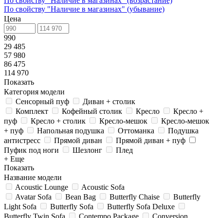
По свойству "Наличие в магазинах" (возрастание)
По свойству "Наличие в магазинах" (убывание)
Цена
990
29 485
57 980
86 475
114 970
Показать
Категория модели
Сенсорный пуф
Диван + столик
Комплект
Кофейный столик
Кресло
Кресло +
пуф
Кресло + столик
Кресло-мешок
Кресло-мешок
+ пуф
Напольная подушка
Оттоманка
Подушка
антистресс
Прямой диван
Прямой диван + пуф
Пуфик под ноги
Шезлонг
Плед
+ Еще
Показать
Название модели
Acoustic Lounge
Acoustic Sofa
Avatar Sofa
Bean Bag
Butterfly Chaise
Butterfly
Light Sofa
Butterfly Sofa
Butterfly Sofa Deluxe
Butterfly Twin Sofa
Contempo Package
Conversion