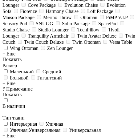
Lounger
Cove Package
Evolution Chaise
Evolution
Sofa
Fiorenze
Harmony Chaise
Loft Package
Maison Package
Merino Throw
Ottoman
PiMP V.I.P
Sensory Pod
SNUGG
Soho Package
SpacePod
Studio Chaise
Studio Lounger
TechPillow
Tivoli
Lounger
Tranquility Armchair
Twin Avatar Deluxe
Twin
Couch
Twin Couch Deluxe
Twin Ottoman
Versa Table
Wing Ottoman
Zen Lounger
+ Еще
Показать
Размер
Маленький
Средний
Большой
Гигантский
+ Еще
?
Примечание
Показать
В наличии
Тип ткани
Интерьерная
Уличная
Уличная;Универсальная
Универсальная
+ Еще