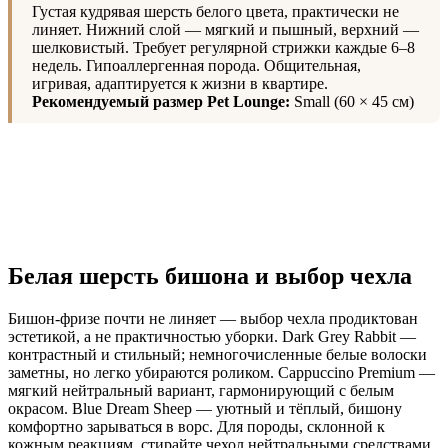
Густая кудрявая шерсть белого цвета, практически не
линяет. Нижний слой — мягкий и пышный, верхний —
шелковистый. Требует регулярной стрижки каждые 6–8
недель. Гипоаллергенная порода. Общительная,
игривая, адаптируется к жизни в квартире.
Рекомендуемый размер Pet Lounge:
Small (60 × 45 см)
Белая шерсть бишона и выбор чехла
Бишон-фризе почти не линяет — выбор чехла продиктован
эстетикой, а не практичностью уборки. Dark Grey Rabbit —
контрастный и стильный; немногочисленные белые волоски
заметны, но легко убираются роликом. Cappuccino Premium —
мягкий нейтральный вариант, гармонирующий с белым
окрасом. Blue Dream Sheep — уютный и тёплый, бишону
комфортно зарываться в ворс. Для породы, склонной к
кожным реакциям, стирайте чехол нейтральными средствами