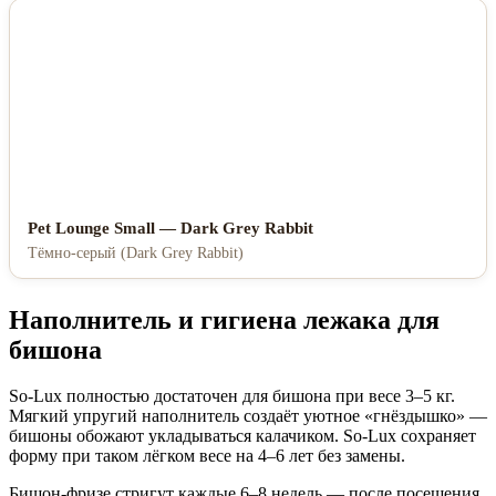
Pet Lounge Small — Dark Grey Rabbit
Тёмно-серый (Dark Grey Rabbit)
Наполнитель и гигиена лежака для
бишона
So-Lux полностью достаточен для бишона при весе 3–5 кг.
Мягкий упругий наполнитель создаёт уютное «гнёздышко» —
бишоны обожают укладываться калачиком. So-Lux сохраняет
форму при таком лёгком весе на 4–6 лет без замены.
Бишон-фризе стригут каждые 6–8 недель — после посещения