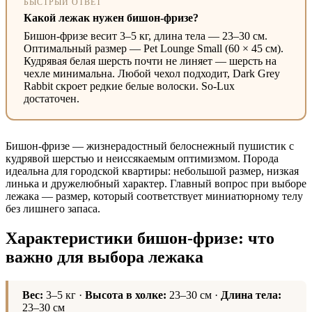
БЫСТРЫЙ ОТВЕТ
Какой лежак нужен бишон-фризе?
Бишон-фризе весит 3–5 кг, длина тела — 23–30 см.
Оптимальный размер — Pet Lounge Small (60 × 45 см).
Кудрявая белая шерсть почти не линяет — шерсть на
чехле минимальна. Любой чехол подходит, Dark Grey
Rabbit скроет редкие белые волоски. So-Lux
достаточен.
Бишон-фризе — жизнерадостный белоснежный пушистик с
кудрявой шерстью и неиссякаемым оптимизмом. Порода
идеальна для городской квартиры: небольшой размер, низкая
линька и дружелюбный характер. Главный вопрос при выборе
лежака — размер, который соответствует миниатюрному телу
без лишнего запаса.
Характеристики бишон-фризе: что
важно для выбора лежака
Вес:
3–5 кг ·
Высота в холке:
23–30 см ·
Длина тела:
23–30 см