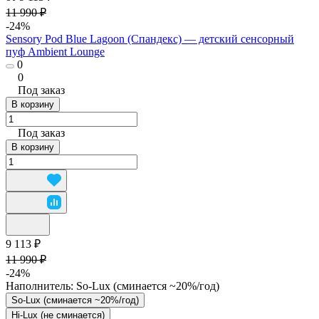
11 990 ₽
-24%
Sensory Pod Blue Lagoon (Спандекс) — детский сенсорный
пуф Ambient Lounge
0
0
Под заказ
В корзину
Под заказ
В корзину
9 113 ₽
11 990 ₽
-24%
Наполнитель:
So-Lux (cминается ~20%/год)
So-Lux (cминается ~20%/год)
Hi-Lux (не сминается)