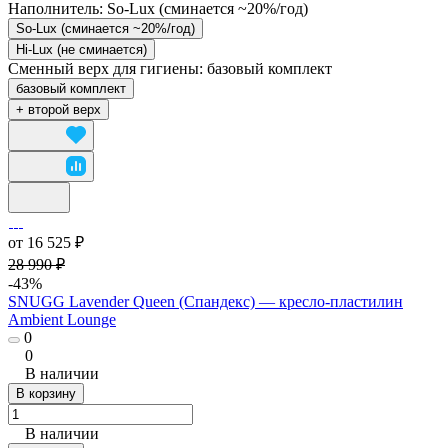
Наполнитель:
So-Lux (cминается ~20%/год)
So-Lux (cминается ~20%/год)
Hi-Lux (не сминается)
Сменный верх для гигиены:
базовый комплект
базовый комплект
+ второй верх
от 16 525 ₽
28 990 ₽
-43%
SNUGG Lavender Queen (Спандекс) — кресло-пластилин
Ambient Lounge
0
0
В наличии
В корзину
В наличии