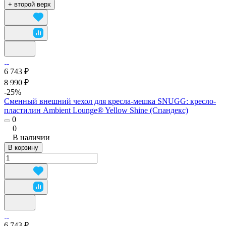
+ второй верх
6 743 ₽
8 990 ₽
-25%
Сменный внешний чехол для кресла-мешка SNUGG: кресло-
пластилин Ambient Lounge® Yellow Shine (Спандекс)
0
0
В наличии
В корзину
6 743 ₽