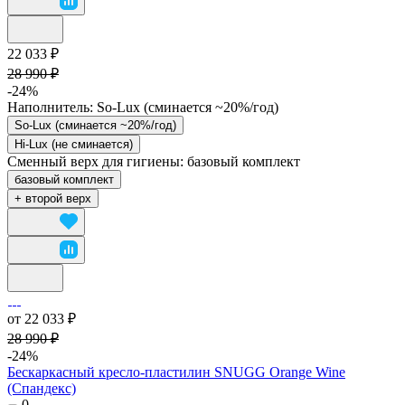
22 033 ₽
28 990 ₽
-24%
Наполнитель:
So-Lux (cминается ~20%/год)
So-Lux (cминается ~20%/год)
Hi-Lux (не сминается)
Сменный верх для гигиены:
базовый комплект
базовый комплект
+ второй верх
от 22 033 ₽
28 990 ₽
-24%
Бескаркасный кресло-пластилин SNUGG Orange Wine
(Спандекс)
0