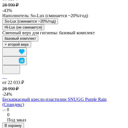
28 990 ₽
-43%
Наполнитель:
So-Lux (cминается ~20%/год)
So-Lux (cминается ~20%/год)
Hi-Lux (не сминается)
Сменный верх для гигиены:
базовый комплект
базовый комплект
+ второй верх
от 22 033 ₽
28 990 ₽
-24%
Бескаркасный кресло-пластилин SNUGG Purple Rain
(Спандекс)
0
0
Под заказ
В корзину