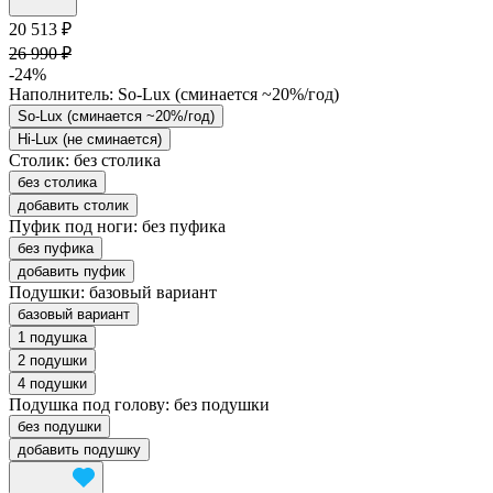
20 513 ₽
26 990 ₽
-24%
Наполнитель:
So-Lux (cминается ~20%/год)
So-Lux (cминается ~20%/год)
Hi-Lux (не сминается)
Столик:
без столика
без столика
добавить столик
Пуфик под ноги:
без пуфика
без пуфика
добавить пуфик
Подушки:
базовый вариант
базовый вариант
1 подушка
2 подушки
4 подушки
Подушка под голову:
без подушки
без подушки
добавить подушку