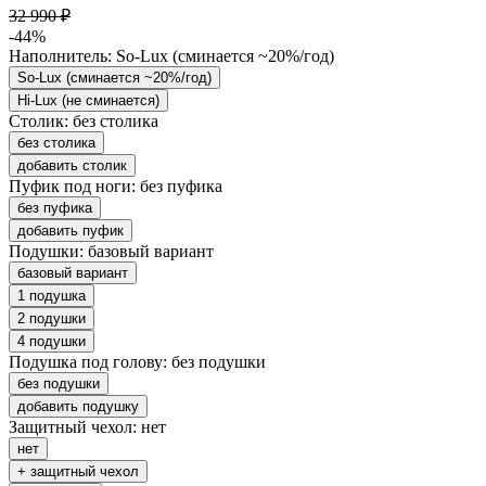
32 990 ₽
-44%
Наполнитель:
So-Lux (cминается ~20%/год)
So-Lux (cминается ~20%/год)
Hi-Lux (не сминается)
Столик:
без столика
без столика
добавить столик
Пуфик под ноги:
без пуфика
без пуфика
добавить пуфик
Подушки:
базовый вариант
базовый вариант
1 подушка
2 подушки
4 подушки
Подушка под голову:
без подушки
без подушки
добавить подушку
Защитный чехол:
нет
нет
+ защитный чехол