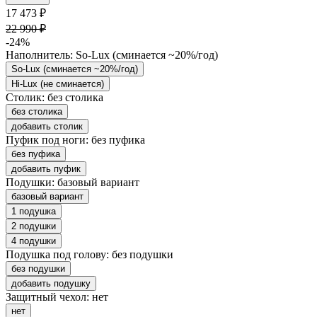
17 473 ₽
22 990 ₽
-24%
Наполнитель:
So-Lux (cминается ~20%/год)
So-Lux (cминается ~20%/год)
Hi-Lux (не сминается)
Столик:
без столика
без столика
добавить столик
Пуфик под ноги:
без пуфика
без пуфика
добавить пуфик
Подушки:
базовый вариант
базовый вариант
1 подушка
2 подушки
4 подушки
Подушка под голову:
без подушки
без подушки
добавить подушку
Защитный чехол:
нет
нет