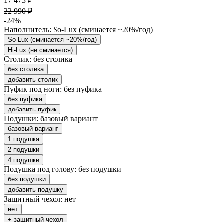
17 473 ₽
22 990 ₽
-24%
Наполнитель:
So-Lux (cминается ~20%/год)
So-Lux (cминается ~20%/год)
Hi-Lux (не сминается)
Столик:
без столика
без столика
добавить столик
Пуфик под ноги:
без пуфика
без пуфика
добавить пуфик
Подушки:
базовый вариант
базовый вариант
1 подушка
2 подушки
4 подушки
Подушка под голову:
без подушки
без подушки
добавить подушку
Защитный чехол:
нет
нет
+ защитный чехол