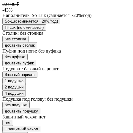
22 990 ₽
-43%
Наполнитель:
So-Lux (cминается ~20%/год)
So-Lux (cминается ~20%/год)
Hi-Lux (не сминается)
Столик:
без столика
без столика
добавить столик
Пуфик под ноги:
без пуфика
без пуфика
добавить пуфик
Подушки:
базовый вариант
базовый вариант
1 подушка
2 подушки
4 подушки
Подушка под голову:
без подушки
без подушки
добавить подушку
Защитный чехол:
нет
нет
+ защитный чехол