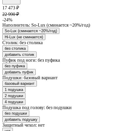
17 473 ₽
22 990 ₽
-24%
Наполнитель:
So-Lux (cминается ~20%/год)
So-Lux (cминается ~20%/год)
Hi-Lux (не сминается)
Столик:
без столика
без столика
добавить столик
Пуфик под ноги:
без пуфика
без пуфика
добавить пуфик
Подушки:
базовый вариант
базовый вариант
1 подушка
2 подушки
4 подушки
Подушка под голову:
без подушки
без подушки
добавить подушку
Защитный чехол:
нет
нет