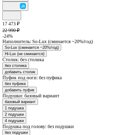
17 473 ₽
22 990 ₽
-24%
Наполнитель:
So-Lux (cминается ~20%/год)
So-Lux (cминается ~20%/год)
Hi-Lux (не сминается)
Столик:
без столика
без столика
добавить столик
Пуфик под ноги:
без пуфика
без пуфика
добавить пуфик
Подушки:
базовый вариант
базовый вариант
1 подушка
2 подушки
4 подушки
Подушка под голову:
без подушки
без подушки