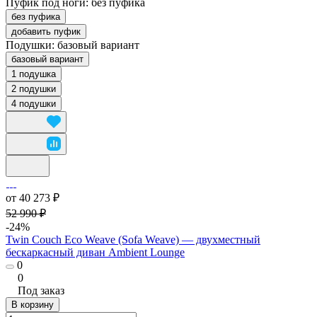
Пуфик под ноги:
без пуфика
без пуфика
добавить пуфик
Подушки:
базовый вариант
базовый вариант
1 подушка
2 подушки
4 подушки
от 40 273 ₽
52 990 ₽
-24%
Twin Couch Eco Weave (Sofa Weave) — двухместный
бескаркасный диван Ambient Lounge
0
0
Под заказ
В корзину