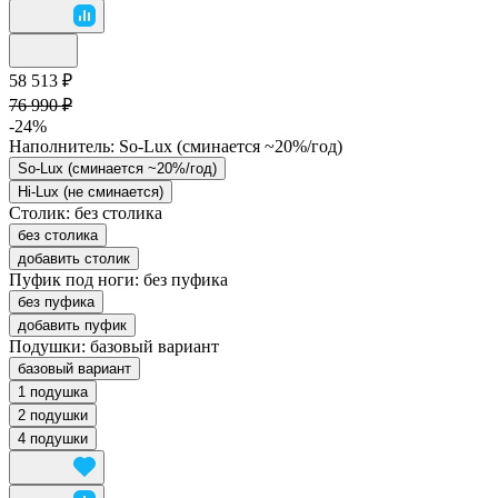
58 513 ₽
76 990 ₽
-24%
Наполнитель:
So-Lux (cминается ~20%/год)
So-Lux (cминается ~20%/год)
Hi-Lux (не сминается)
Столик:
без столика
без столика
добавить столик
Пуфик под ноги:
без пуфика
без пуфика
добавить пуфик
Подушки:
базовый вариант
базовый вариант
1 подушка
2 подушки
4 подушки