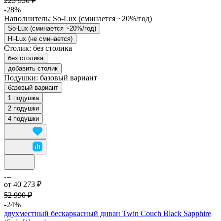
225 950 ₽
-28%
Наполнитель:
So-Lux (cминается ~20%/год)
So-Lux (cминается ~20%/год)
Hi-Lux (не сминается)
Столик:
без столика
без столика
добавить столик
Подушки:
базовый вариант
базовый вариант
1 подушка
2 подушки
4 подушки
от 40 273 ₽
52 990 ₽
-24%
двухместный бескаркасный диван Twin Couch Black Sapphire