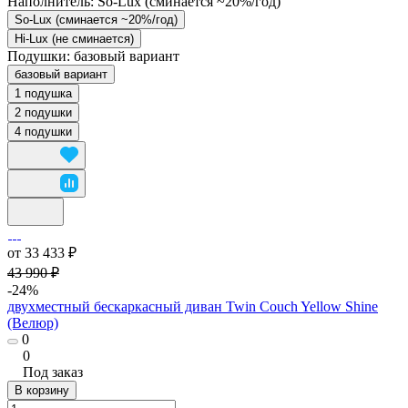
Наполнитель:
So-Lux (cминается ~20%/год)
So-Lux (cминается ~20%/год)
Hi-Lux (не сминается)
Подушки:
базовый вариант
базовый вариант
1 подушка
2 подушки
4 подушки
от 33 433 ₽
43 990 ₽
-24%
двухместный бескаркасный диван Twin Couch Yellow Shine
(Велюр)
0
0
Под заказ
В корзину