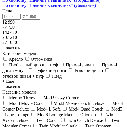
По свойству "Наличие в магазинах" (возрастание)
По свойству "Наличие в магазинах" (убывание)
Цена
12 990
77 730
142 470
207 210
271 950
Показать
Категория модели
Кресло
Оттоманка
П-образный диван + пуф
Прямой диван
Прямой
диван + пуф
Пуфик под ноги
Угловой диван
Угловой диван + пуф
Плед
+ Еще
Показать
Название модели
Merino Throw
Mod3 Cozy Corner
Mod3 Movie Couch
Mod3 Movie Couch Deluxe
Mod4
Corner Deluxe
Mod4 L Sofa
Mod4 Quad Couch
Mod5
Living Lounge
Mod6 Lounge Max
Ottoman
Twin
Avatar Deluxe
Twin Couch
Twin Couch Deluxe
Twin
Modular Corner
Twin Modular Single
Twin Ottoman