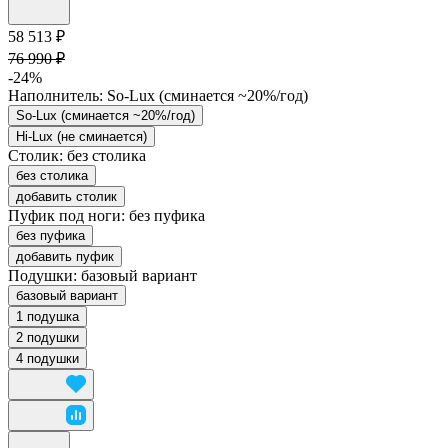
58 513 ₽
76 990 ₽
-24%
Наполнитель:
So-Lux (cминается ~20%/год)
So-Lux (cминается ~20%/год)
Hi-Lux (не сминается)
Столик:
без столика
без столика
добавить столик
Пуфик под ноги:
без пуфика
без пуфика
добавить пуфик
Подушки:
базовый вариант
базовый вариант
1 подушка
2 подушки
4 подушки