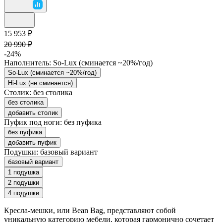
15 953 ₽
20 990 ₽
-24%
Наполнитель:
So-Lux (cминается ~20%/год)
So-Lux (cминается ~20%/год)
Hi-Lux (не сминается)
Столик:
без столика
без столика
добавить столик
Пуфик под ноги:
без пуфика
без пуфика
добавить пуфик
Подушки:
базовый вариант
базовый вариант
1 подушка
2 подушки
4 подушки
Кресла-мешки, или Bean Bag, представляют собой
уникальную категорию мебели, которая гармонично сочетает