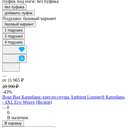
Пуфик под ноги:
без пуфика
без пуфика
добавить пуфик
Подушки:
базовый вариант
базовый вариант
1 подушка
2 подушки
4 подушки
от 11 965 ₽
20 990 ₽
-43%
Bean Bag Капибара: кресло-груша Ambient Lounge® Капибара
- 4XL Eco Weave (Велюр)
0
0
В наличии
В корзину