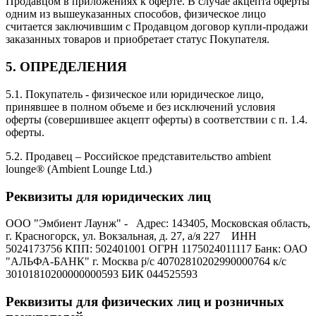
Продавцом в приложениях к оферте. В случае акцепта оферты
одним из вышеуказанных способов, физическое лицо
считается заключившим с Продавцом договор купли-продажи
заказанных товаров и приобретает статус Покупателя.
5. ОПРЕДЕЛЕНИЯ
5.1. Покупатель - физическое или юридическое лицо,
принявшее в полном объеме и без исключений условия
оферты (совершившее акцепт оферты) в соответствии с п. 1.4.
оферты.
5.2. Продавец – Российское представительство ambient
lounge® (Ambient Lounge Ltd.)
Реквизиты для юридических лиц
ООО "Эмбиент Лаунж" - Адрес: 143405, Московская область,
г. Красногорск, ул. Вокзальная, д. 27, а/я 227 ИНН
5024173756 КПП: 502401001 ОГРН 1175024011117 Банк: ОАО
"АЛЬФА-БАНК" г. Москва р/с 40702810202990000764 к/с
30101810200000000593 БИК 044525593
Реквизиты для физических лиц и розничных