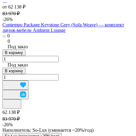
от 62 138 ₽
83 970 ₽
-26%
Contempo Package Keystone Grey (Sofa Weave) — комплект
лаунж-мебели Ambient Lounge
0
0
Под заказ
В корзину
Под заказ
В корзину
62 138 ₽
83 970 ₽
-26%
Наполнитель:
So-Lux (cминается ~20%/год)