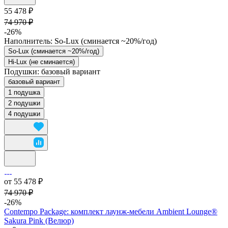
55 478 ₽
74 970 ₽
-26%
Наполнитель:
So-Lux (cминается ~20%/год)
So-Lux (cминается ~20%/год)
Hi-Lux (не сминается)
Подушки:
базовый вариант
базовый вариант
1 подушка
2 подушки
4 подушки
от 55 478 ₽
74 970 ₽
-26%
Contempo Package: комплект лаунж-мебели Ambient Lounge®
Sakura Pink (Велюр)