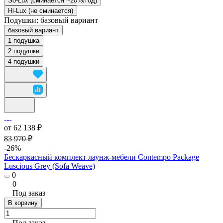
So-Lux (cминается ~20%/год)
Hi-Lux (не сминается)
Подушки:
базовый вариант
базовый вариант
1 подушка
2 подушки
4 подушки
от 62 138 ₽
83 970 ₽
-26%
Бескаркасный комплект лаунж-мебели Contempo Package
Luscious Grey (Sofa Weave)
0
0
Под заказ
В корзину
Под заказ