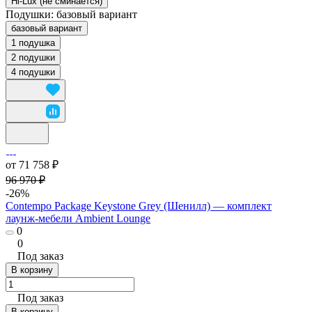
Hi-Lux (не сминается)
Подушки:
базовый вариант
базовый вариант
1 подушка
2 подушки
4 подушки
от 71 758 ₽
96 970 ₽
-26%
Contempo Package Keystone Grey (Шенилл) — комплект
лаунж-мебели Ambient Lounge
0
0
Под заказ
В корзину
Под заказ
В корзину