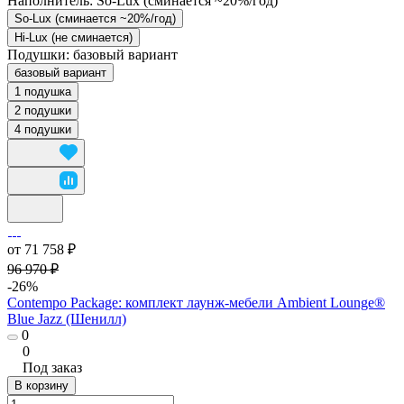
Наполнитель:
So-Lux (cминается ~20%/год)
So-Lux (cминается ~20%/год)
Hi-Lux (не сминается)
Подушки:
базовый вариант
базовый вариант
1 подушка
2 подушки
4 подушки
от 71 758 ₽
96 970 ₽
-26%
Contempo Package: комплект лаунж-мебели Ambient Lounge®
Blue Jazz (Шенилл)
0
0
Под заказ
В корзину