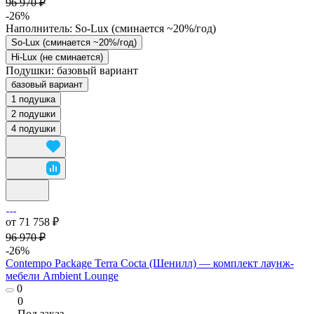
96 970 ₽
-26%
Наполнитель:
So-Lux (cминается ~20%/год)
So-Lux (cминается ~20%/год)
Hi-Lux (не сминается)
Подушки:
базовый вариант
базовый вариант
1 подушка
2 подушки
4 подушки
от 71 758 ₽
96 970 ₽
-26%
Contempo Package Terra Cocta (Шенилл) — комплект лаунж-
мебели Ambient Lounge
0
0
Под заказ