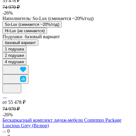
55 478 ₽
74 970 ₽
-26%
Наполнитель:
So-Lux (cминается ~20%/год)
So-Lux (cминается ~20%/год)
Hi-Lux (не сминается)
Подушки:
базовый вариант
базовый вариант
1 подушка
2 подушки
4 подушки
от 55 478 ₽
74 970 ₽
-26%
Бескаркасный комплект лаунж-мебели Contempo Package
Luscious Grey (Велюр)
0