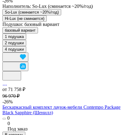
-26%
Наполнитель:
So-Lux (cминается ~20%/год)
So-Lux (cминается ~20%/год)
Hi-Lux (не сминается)
Подушки:
базовый вариант
базовый вариант
1 подушка
2 подушки
4 подушки
от 71 758 ₽
96 970 ₽
-26%
Бескаркасный комплект лаунж-мебели Contempo Package
Black Sapphire (Шенилл)
0
0
Под заказ
В корзину