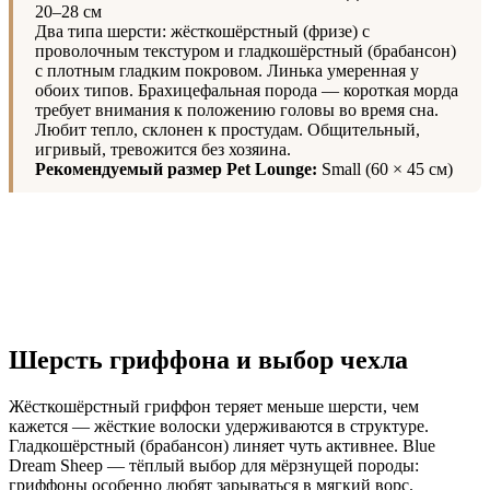
20–28 см
Два типа шерсти: жёсткошёрстный (фризе) с
проволочным текстуром и гладкошёрстный (брабансон)
с плотным гладким покровом. Линька умеренная у
обоих типов. Брахицефальная порода — короткая морда
требует внимания к положению головы во время сна.
Любит тепло, склонен к простудам. Общительный,
игривый, тревожится без хозяина.
Рекомендуемый размер Pet Lounge:
Small (60 × 45 см)
Шерсть гриффона и выбор чехла
Жёсткошёрстный гриффон теряет меньше шерсти, чем
кажется — жёсткие волоски удерживаются в структуре.
Гладкошёрстный (брабансон) линяет чуть активнее. Blue
Dream Sheep — тёплый выбор для мёрзнущей породы:
гриффоны особенно любят зарываться в мягкий ворс.