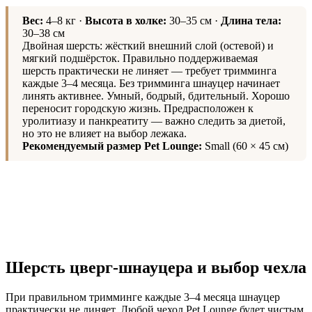
Вес:
4–8 кг ·
Высота в холке:
30–35 см ·
Длина тела:
30–38 см
Двойная шерсть: жёсткий внешний слой (остевой) и
мягкий подшёрсток. Правильно поддерживаемая
шерсть практически не линяет — требует тримминга
каждые 3–4 месяца. Без тримминга шнауцер начинает
линять активнее. Умный, бодрый, бдительный. Хорошо
переносит городскую жизнь. Предрасположен к
уролитиазу и панкреатиту — важно следить за диетой,
но это не влияет на выбор лежака.
Рекомендуемый размер Pet Lounge:
Small (60 × 45 см)
Шерсть цверг-шнауцера и выбор чехла
При правильном тримминге каждые 3–4 месяца шнауцер
практически не линяет. Любой чехол Pet Lounge будет чистым