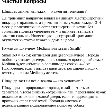
Частые вопросы
Шнауцер линяет на лежак — нужен ли тримминг?
Да, тримминг напрямую влияет на линьку. Жёсткошёрстный
шнауцер с правильным тримминговым уходом каждые 3–4
месяца практически не оставляет шерсти на чехле. Без
тримминга шерсть «перезревает» и начинает выпадать
заметно сильнее. Инвестиция в регулярный тримминг
окупается чистотой лежака и дома в целом.
Нужен ли шнауцеру Medium или хватит Small?
Small (60 × 45 см) оптимален для цверг-шнауцера. Порода
любит «уютные» размеры — не слишком просторный лежак.
Medium будет избыточно большим для собаки 4–8 кг.
Исключение: если у вас два шнауцера, регулярно спящих
вместе, — тогда Medium уместен.
Шнауцер лает на всё с лежака — как успокоить?
Шнауцеры — природные сторожа, и лай — часть их
характера. Чтобы снизить «охранный» лай, переставьте лежак
подальше от окна и входной двери, если гиперреакция на
прохожих стала проблемой. Команда «место» с
положительным подкреплением помогает собаке