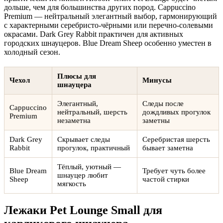
дольше, чем для большинства других пород. Cappuccino
Premium — нейтральный элегантный выбор, гармонирующий
с характерными серебристо-чёрными или перечно-солевыми
окрасами. Dark Grey Rabbit практичен для активных
городских шнауцеров. Blue Dream Sheep особенно уместен в
холодный сезон.
Плюсы для
Чехол
Минусы
шнауцера
Элегантный,
Следы после
Cappuccino
нейтральный, шерсть
дождливых прогулок
Premium
незаметна
заметны
Dark Grey
Скрывает следы
Серебристая шерсть
Rabbit
прогулок, практичный
бывает заметна
Тёплый, уютный —
Blue Dream
Требует чуть более
шнауцер любит
Sheep
частой стирки
мягкость
Лежаки Pet Lounge Small для