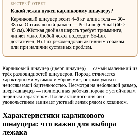
БЫСТРЫЙ ОТВЕТ
Какой лежак нужен карликовому шнауцеру?
Карликовый шнауцер весит 4–8 кг, длина тела — 30–
38 см. Оптимальный размер — Pet Lounge Small (60 ×
45 см). Жёсткая двойная шерсть требует тримминга,
линяет мало. Любой чехол подходит. So-Lux
достаточен; Hi-Lux рекомендован активным собакам
или при наличии суставных проблем.
Карликовый шнауцер (цверг-шнауцер) — самый маленький из
трёх разновидностей шнауцеров. Порода отличается
характерными «усами» и «бровями», острым умом и
неиссякаемой бдительностью. Несмотря на небольшой размер,
цверг-шнауцер — полноценная рабочая порода с устойчивым
нервным характером. После активного дня он с
удовольствием занимает уютный лежак рядом с хозяином.
Характеристики карликового
шнауцера: что важно для выбора
лежака