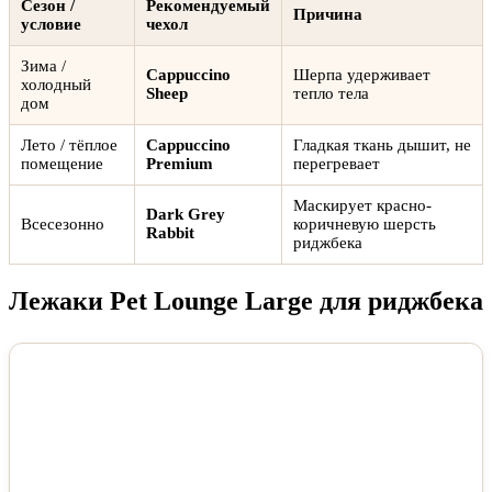
Сезон /
Рекомендуемый
Причина
условие
чехол
Зима /
Cappuccino
Шерпа удерживает
холодный
Sheep
тепло тела
дом
Лето / тёплое
Cappuccino
Гладкая ткань дышит, не
помещение
Premium
перегревает
Маскирует красно-
Dark Grey
Всесезонно
коричневую шерсть
Rabbit
риджбека
Лежаки Pet Lounge Large для риджбека