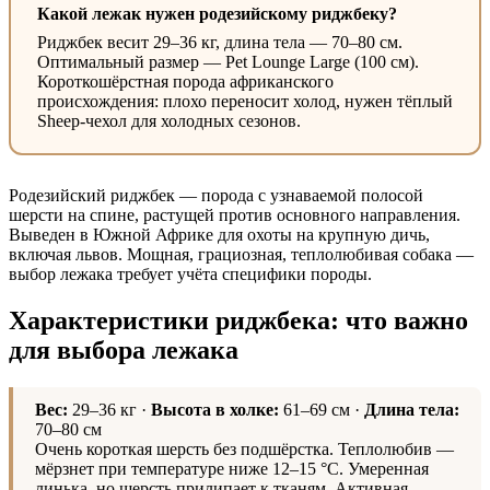
Какой лежак нужен родезийскому риджбеку?
Риджбек весит 29–36 кг, длина тела — 70–80 см.
Оптимальный размер — Pet Lounge Large (100 см).
Короткошёрстная порода африканского
происхождения: плохо переносит холод, нужен тёплый
Sheep-чехол для холодных сезонов.
Родезийский риджбек — порода с узнаваемой полосой
шерсти на спине, растущей против основного направления.
Выведен в Южной Африке для охоты на крупную дичь,
включая львов. Мощная, грациозная, теплолюбивая собака —
выбор лежака требует учёта специфики породы.
Характеристики риджбека: что важно
для выбора лежака
Вес:
29–36 кг ·
Высота в холке:
61–69 см ·
Длина тела:
70–80 см
Очень короткая шерсть без подшёрстка. Теплолюбив —
мёрзнет при температуре ниже 12–15 °C. Умеренная
линька, но шерсть прилипает к тканям. Активная