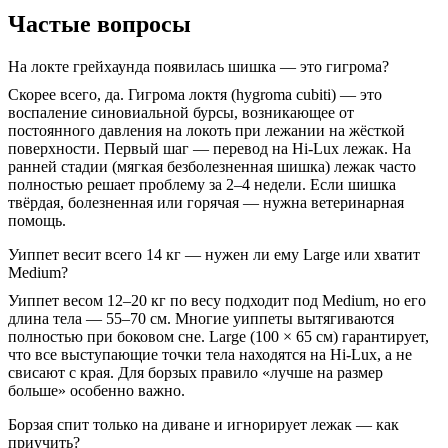
Частые вопросы
На локте грейхаунда появилась шишка — это гигрома?
Скорее всего, да. Гигрома локтя (hygroma cubiti) — это
воспаление синовиальной бурсы, возникающее от
постоянного давления на локоть при лежании на жёсткой
поверхности. Первый шаг — перевод на Hi-Lux лежак. На
ранней стадии (мягкая безболезненная шишка) лежак часто
полностью решает проблему за 2–4 недели. Если шишка
твёрдая, болезненная или горячая — нужна ветеринарная
помощь.
Уиппет весит всего 14 кг — нужен ли ему Large или хватит
Medium?
Уиппет весом 12–20 кг по весу подходит под Medium, но его
длина тела — 55–70 см. Многие уиппеты вытягиваются
полностью при боковом сне. Large (100 × 65 см) гарантирует,
что все выступающие точки тела находятся на Hi-Lux, а не
свисают с края. Для борзых правило «лучше на размер
больше» особенно важно.
Борзая спит только на диване и игнорирует лежак — как
приучить?