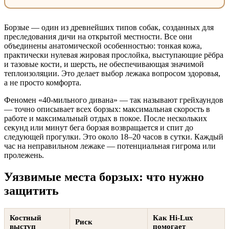
Борзые — один из древнейших типов собак, созданных для
преследования дичи на открытой местности. Все они
объединены анатомической особенностью: тонкая кожа,
практически нулевая жировая прослойка, выступающие рёбра
и тазовые кости, и шерсть, не обеспечивающая значимой
теплоизоляции. Это делает выбор лежака вопросом здоровья,
а не просто комфорта.
Феномен «40-мильного дивана» — так называют грейхаундов
— точно описывает всех борзых: максимальная скорость в
работе и максимальный отдых в покое. После нескольких
секунд или минут бега борзая возвращается и спит до
следующей прогулки. Это около 18–20 часов в сутки. Каждый
час на неправильном лежаке — потенциальная гигрома или
пролежень.
Уязвимые места борзых: что нужно
защитить
Костный
Как Hi-Lux
Риск
выступ
помогает