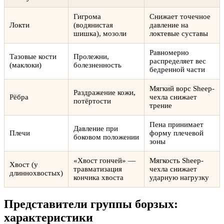
Гигрома
Снижает точечное
Локти
(водянистая
давление на
шишка), мозоли
локтевые суставы
Равномерно
Тазовые кости
Пролежни,
распределяет вес
(маклоки)
болезненность
бедренной части
Мягкий ворс Sheep-
Раздражение кожи,
Рёбра
чехла снижает
потёртости
трение
Пена принимает
Давление при
Плечи
форму плечевой
боковом положении
зоны
«Хвост гончей» —
Мягкость Sheep-
Хвост (у
травматизация
чехла снижает
длиннохвостых)
кончика хвоста
ударную нагрузку
Представители группы борзых:
характеристики