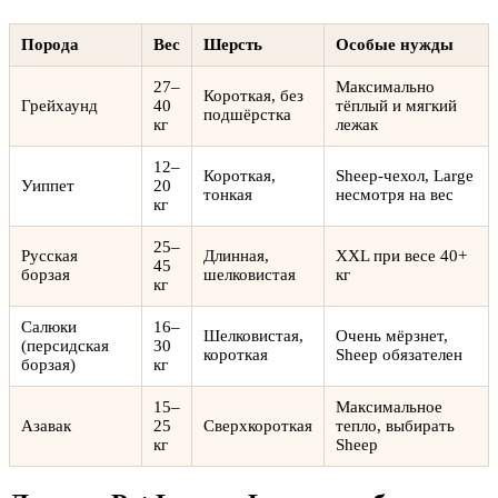
Порода
Вес
Шерсть
Особые нужды
27–
Максимально
Короткая, без
Грейхаунд
40
тёплый и мягкий
подшёрстка
кг
лежак
12–
Короткая,
Sheep-чехол, Large
Уиппет
20
тонкая
несмотря на вес
кг
25–
Русская
Длинная,
XXL при весе 40+
45
борзая
шелковистая
кг
кг
Салюки
16–
Шелковистая,
Очень мёрзнет,
(персидская
30
короткая
Sheep обязателен
борзая)
кг
15–
Максимальное
Азавак
25
Сверхкороткая
тепло, выбирать
кг
Sheep