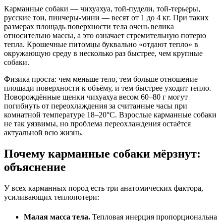
Карманные собаки — чихуахуа, той-пудели, той-терьеры,
русские тои, пинчеры-мини — весят от 1 до 4 кг. При таких
размерах площадь поверхности тела очень велика
относительно массы, а это означает стремительную потерю
тепла. Крошечные питомцы буквально «отдают тепло» в
окружающую среду в несколько раз быстрее, чем крупные
собаки.
Физика проста: чем меньше тело, тем больше отношение
площади поверхности к объёму, и тем быстрее уходит тепло.
Новорождённые щенки чихуахуа весом 60–80 г могут
погибнуть от переохлаждения за считанные часы при
комнатной температуре 18–20°C. Взрослые карманные собаки
не так уязвимы, но проблема переохлаждения остаётся
актуальной всю жизнь.
Почему карманные собаки мёрзнут:
объяснение
У всех карманных пород есть три анатомических фактора,
усиливающих теплопотери:
Малая масса тела.
Тепловая инерция пропорциональна