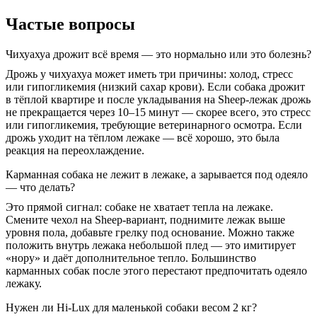
Частые вопросы
Чихуахуа дрожит всё время — это нормально или это болезнь?
Дрожь у чихуахуа может иметь три причины: холод, стресс
или гипогликемия (низкий сахар крови). Если собака дрожит
в тёплой квартире и после укладывания на Sheep-лежак дрожь
не прекращается через 10–15 минут — скорее всего, это стресс
или гипогликемия, требующие ветеринарного осмотра. Если
дрожь уходит на тёплом лежаке — всё хорошо, это была
реакция на переохлаждение.
Карманная собака не лежит в лежаке, а зарывается под одеяло
— что делать?
Это прямой сигнал: собаке не хватает тепла на лежаке.
Смените чехол на Sheep-вариант, поднимите лежак выше
уровня пола, добавьте грелку под основание. Можно также
положить внутрь лежака небольшой плед — это имитирует
«нору» и даёт дополнительное тепло. Большинство
карманных собак после этого перестают предпочитать одеяло
лежаку.
Нужен ли Hi-Lux для маленькой собаки весом 2 кг?