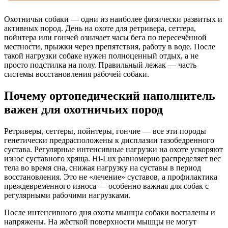
Охотничьи собаки — одни из наиболее физически развитых и
активных пород. День на охоте для ретривера, сеттера,
пойнтера или гончей означает часы бега по пересечённой
местности, прыжки через препятствия, работу в воде. После
такой нагрузки собаке нужен полноценный отдых, а не
просто подстилка на полу. Правильный лежак — часть
системы восстановления рабочей собаки.
Почему ортопедический наполнитель
важен для охотничьих пород
Ретриверы, сеттеры, пойнтеры, гончие — все эти породы
генетически предрасположены к дисплазии тазобедренного
сустава. Регулярные интенсивные нагрузки на охоте ускоряют
износ суставного хряща. Hi-Lux равномерно распределяет вес
тела во время сна, снижая нагрузку на суставы в период
восстановления. Это не «лечение» суставов, а профилактика
преждевременного износа — особенно важная для собак с
регулярными рабочими нагрузками.
После интенсивного дня охоты мышцы собаки воспалены и
напряжены. На жёсткой поверхности мышцы не могут