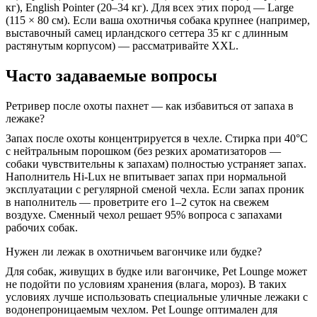
кг), English Pointer (20–34 кг). Для всех этих пород — Large
(115 × 80 см). Если ваша охотничья собака крупнее (например,
выставочный самец ирландского сеттера 35 кг с длинным
растянутым корпусом) — рассматривайте XXL.
Часто задаваемые вопросы
Ретривер после охоты пахнет — как избавиться от запаха в
лежаке?
Запах после охоты концентрируется в чехле. Стирка при 40°C
с нейтральным порошком (без резких ароматизаторов —
собаки чувствительны к запахам) полностью устраняет запах.
Наполнитель Hi-Lux не впитывает запах при нормальной
эксплуатации с регулярной сменой чехла. Если запах проник
в наполнитель — проветрите его 1–2 суток на свежем
воздухе. Сменный чехол решает 95% вопроса с запахами
рабочих собак.
Нужен ли лежак в охотничьем вагончике или будке?
Для собак, живущих в будке или вагончике, Pet Lounge может
не подойти по условиям хранения (влага, мороз). В таких
условиях лучше использовать специальные уличные лежаки с
водонепроницаемым чехлом. Pet Lounge оптимален для