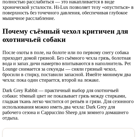
полностью расслабиться — это накапливается в виде
хронической усталости. Hi-Lux позволяет телу «опуститься» в
поверхность без точечного давления, обеспечивая глубокое
мышечное расслабление.
Почему съёмный чехол критичен для
охотничьей собаки
После охоты в поле, на болоте или по первому снегу собака
приходит домой грязной. Без съёмного чехла грязь, болотная
вода и запах дичи намертво впитываются в наполнитель. Pet
Lounge снимается за секунды — сняли грязный чехол,
бросили в стирку, поставили запасной. Имейте минимум два
чехла: пока один стирается, второй на лежаке.
Dark Grey Rabbit — практичный выбор для охотничьей
собаки: тёмный цвет не показывает грязь между стирками,
гладкая ткань легко чистится от репьёв и грязи. Для сезонного
использования можно иметь два чехла: Dark Grey для
рабочего сезона и Cappuccino Sheep для зимнего домашнего
отдыха.