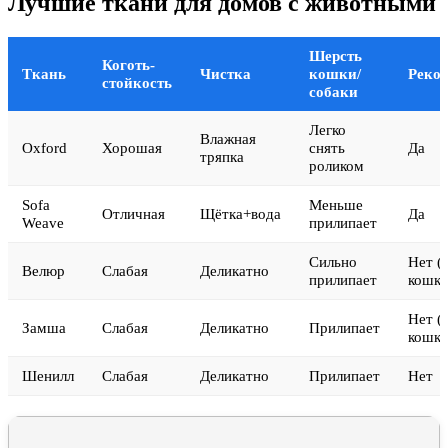
Лучшие ткани для домов с животными
Шерсть
Коготь-
Ткань
Чистка
кошки/
Реко
стойкость
собаки
Легко
Влажная
Oxford
Хорошая
снять
Да
тряпка
роликом
Sofa
Меньше
Отличная
Щётка+вода
Да
Weave
прилипает
Сильно
Нет (
Велюр
Слабая
Деликатно
прилипает
кошко
Нет (
Замша
Слабая
Деликатно
Прилипает
кошко
Шенилл
Слабая
Деликатно
Прилипает
Нет