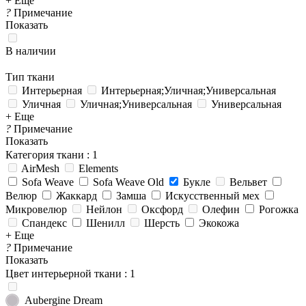
+ Еще
?
Примечание
Показать
В наличии
Тип ткани
Интерьерная
Интерьерная;Уличная;Универсальная
Уличная
Уличная;Универсальная
Универсальная
+ Еще
?
Примечание
Показать
Категория ткани
: 1
AirMesh
Elements
Sofa Weave
Sofa Weave Old
Букле
Вельвет
Велюр
Жаккард
Замша
Искусственный мех
Микровелюр
Нейлон
Оксфорд
Олефин
Рогожка
Спандекс
Шенилл
Шерсть
Экокожа
+ Еще
?
Примечание
Показать
Цвет интерьерной ткани
: 1
Aubergine Dream