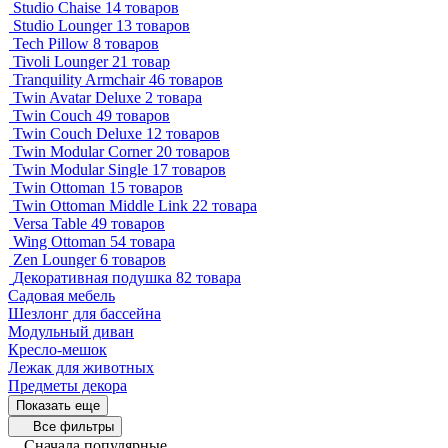
Studio Chaise
14 товаров
Studio Lounger
13 товаров
Tech Pillow
8 товаров
Tivoli Lounger
21 товар
Tranquility Armchair
46 товаров
Twin Avatar Deluxe
2 товара
Twin Couch
49 товаров
Twin Couch Deluxe
12 товаров
Twin Modular Corner
20 товаров
Twin Modular Single
17 товаров
Twin Ottoman
15 товаров
Twin Ottoman Middle Link
22 товара
Versa Table
49 товаров
Wing Ottoman
54 товара
Zen Lounger
6 товаров
Декоративная подушка
82 товара
Садовая мебель
Шезлонг для бассейна
Модульный диван
Кресло-мешок
Лежак для животных
Предметы декора
Показать еще
Все фильтры
Сначала популярные