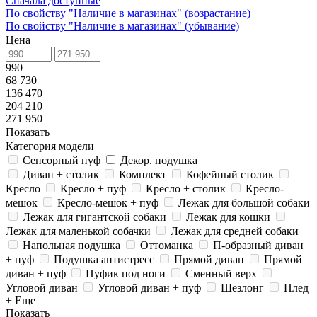
Сначала доступные
По свойству "Наличие в магазинах" (возрастание)
По свойству "Наличие в магазинах" (убывание)
Цена
990
68 730
136 470
204 210
271 950
Показать
Категория модели
Сенсорный пуф
Декор. подушка
Диван + столик
Комплект
Кофейный столик
Кресло
Кресло + пуф
Кресло + столик
Кресло-
мешок
Кресло-мешок + пуф
Лежак для большой собаки
Лежак для гигантской собаки
Лежак для кошки
Лежак для маленькой собачки
Лежак для средней собаки
Напольная подушка
Оттоманка
П-образный диван
+ пуф
Подушка антистресс
Прямой диван
Прямой
диван + пуф
Пуфик под ноги
Сменный верх
Угловой диван
Угловой диван + пуф
Шезлонг
Плед
+ Еще
Показать