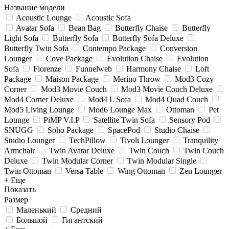
Название модели
Acoustic Lounge
Acoustic Sofa
Avatar Sofa
Bean Bag
Butterfly Chaise
Butterfly
Light Sofa
Butterfly Sofa
Butterfly Sofa Deluxe
Butterfly Twin Sofa
Contempo Package
Conversion
Lounger
Cove Package
Evolution Chaise
Evolution
Sofa
Fiorenze
Funnelweb
Harmony Chaise
Loft
Package
Maison Package
Merino Throw
Mod3 Cozy
Corner
Mod3 Movie Couch
Mod3 Movie Couch Deluxe
Mod4 Corner Deluxe
Mod4 L Sofa
Mod4 Quad Couch
Mod5 Living Lounge
Mod6 Lounge Max
Ottoman
Pet
Lounge
PiMP V.I.P
Satellite Twin Sofa
Sensory Pod
SNUGG
Soho Package
SpacePod
Studio Chaise
Studio Lounger
TechPillow
Tivoli Lounger
Tranquility
Armchair
Twin Avatar Deluxe
Twin Couch
Twin Couch
Deluxe
Twin Modular Corner
Twin Modular Single
Twin Ottoman
Versa Table
Wing Ottoman
Zen Lounger
+ Еще
Показать
Размер
Маленький
Средний
Большой
Гигантский