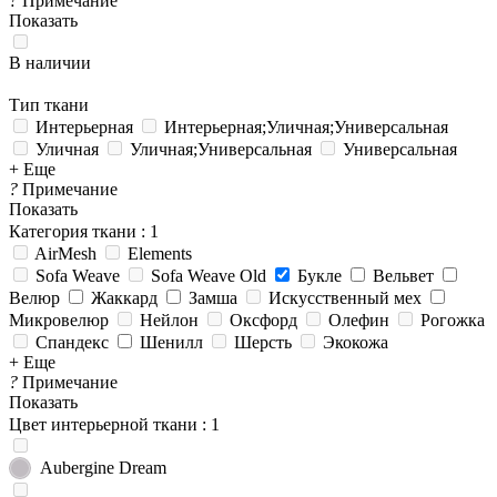
?
Примечание
Показать
В наличии
Тип ткани
Интерьерная
Интерьерная;Уличная;Универсальная
Уличная
Уличная;Универсальная
Универсальная
+ Еще
?
Примечание
Показать
Категория ткани
: 1
AirMesh
Elements
Sofa Weave
Sofa Weave Old
Букле
Вельвет
Велюр
Жаккард
Замша
Искусственный мех
Микровелюр
Нейлон
Оксфорд
Олефин
Рогожка
Спандекс
Шенилл
Шерсть
Экокожа
+ Еще
?
Примечание
Показать
Цвет интерьерной ткани
: 1
Aubergine Dream