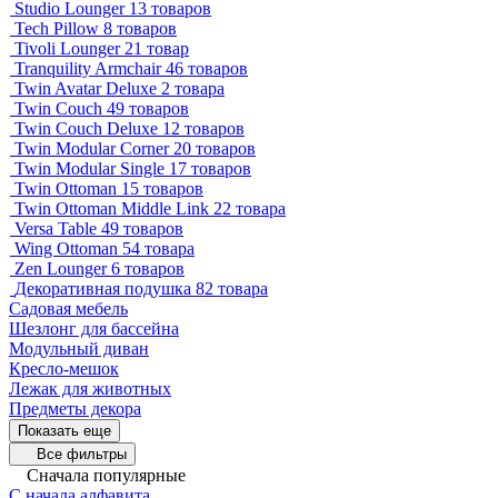
Studio Lounger
13 товаров
Tech Pillow
8 товаров
Tivoli Lounger
21 товар
Tranquility Armchair
46 товаров
Twin Avatar Deluxe
2 товара
Twin Couch
49 товаров
Twin Couch Deluxe
12 товаров
Twin Modular Corner
20 товаров
Twin Modular Single
17 товаров
Twin Ottoman
15 товаров
Twin Ottoman Middle Link
22 товара
Versa Table
49 товаров
Wing Ottoman
54 товара
Zen Lounger
6 товаров
Декоративная подушка
82 товара
Садовая мебель
Шезлонг для бассейна
Модульный диван
Кресло-мешок
Лежак для животных
Предметы декора
Показать еще
Все фильтры
Сначала популярные
С начала алфавита