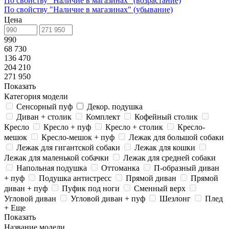
По свойству "Наличие в магазинах" (возрастание)
По свойству "Наличие в магазинах" (убывание)
Цена
990
68 730
136 470
204 210
271 950
Показать
Категория модели
Сенсорный пуф
Декор. подушка
Диван + столик
Комплект
Кофейный столик
Кресло
Кресло + пуф
Кресло + столик
Кресло-
мешок
Кресло-мешок + пуф
Лежак для большой собаки
Лежак для гигантской собаки
Лежак для кошки
Лежак для маленькой собачки
Лежак для средней собаки
Напольная подушка
Оттоманка
П-образный диван
+ пуф
Подушка антистресс
Прямой диван
Прямой
диван + пуф
Пуфик под ноги
Сменный верх
Угловой диван
Угловой диван + пуф
Шезлонг
Плед
+ Еще
Показать
Название модели