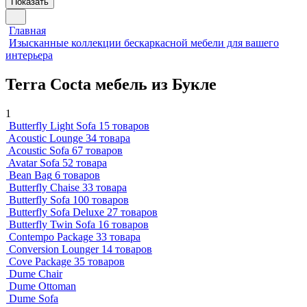
Показать
Главная
Изысканные коллекции бескаркасной мебели для вашего
интерьера
Terra Cocta мебель из Букле
1
Butterfly Light Sofa
15 товаров
Acoustic Lounge
34 товара
Acoustic Sofa
67 товаров
Avatar Sofa
52 товара
Bean Bag
6 товаров
Butterfly Chaise
33 товара
Butterfly Sofa
100 товаров
Butterfly Sofa Deluxe
27 товаров
Butterfly Twin Sofa
16 товаров
Contempo Package
33 товара
Conversion Lounger
14 товаров
Cove Package
35 товаров
Dume Chair
Dume Ottoman
Dume Sofa