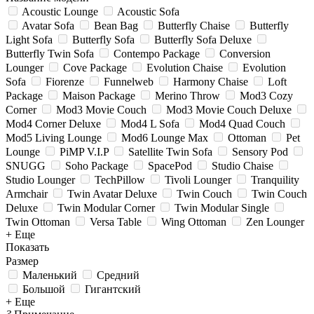
Acoustic Lounge
Acoustic Sofa
Avatar Sofa
Bean Bag
Butterfly Chaise
Butterfly
Light Sofa
Butterfly Sofa
Butterfly Sofa Deluxe
Butterfly Twin Sofa
Contempo Package
Conversion
Lounger
Cove Package
Evolution Chaise
Evolution
Sofa
Fiorenze
Funnelweb
Harmony Chaise
Loft
Package
Maison Package
Merino Throw
Mod3 Cozy
Corner
Mod3 Movie Couch
Mod3 Movie Couch Deluxe
Mod4 Corner Deluxe
Mod4 L Sofa
Mod4 Quad Couch
Mod5 Living Lounge
Mod6 Lounge Max
Ottoman
Pet
Lounge
PiMP V.I.P
Satellite Twin Sofa
Sensory Pod
SNUGG
Soho Package
SpacePod
Studio Chaise
Studio Lounger
TechPillow
Tivoli Lounger
Tranquility
Armchair
Twin Avatar Deluxe
Twin Couch
Twin Couch
Deluxe
Twin Modular Corner
Twin Modular Single
Twin Ottoman
Versa Table
Wing Ottoman
Zen Lounger
+ Еще
Показать
Размер
Маленький
Средний
Большой
Гигантский
+ Еще