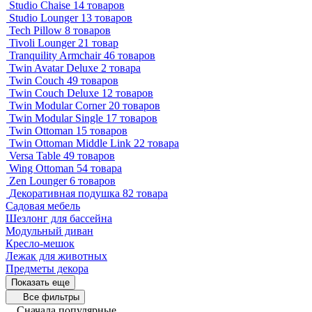
Studio Chaise
14 товаров
Studio Lounger
13 товаров
Tech Pillow
8 товаров
Tivoli Lounger
21 товар
Tranquility Armchair
46 товаров
Twin Avatar Deluxe
2 товара
Twin Couch
49 товаров
Twin Couch Deluxe
12 товаров
Twin Modular Corner
20 товаров
Twin Modular Single
17 товаров
Twin Ottoman
15 товаров
Twin Ottoman Middle Link
22 товара
Versa Table
49 товаров
Wing Ottoman
54 товара
Zen Lounger
6 товаров
Декоративная подушка
82 товара
Садовая мебель
Шезлонг для бассейна
Модульный диван
Кресло-мешок
Лежак для животных
Предметы декора
Показать еще
Все фильтры
Сначала популярные