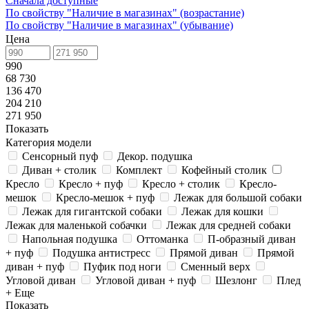
Сначала доступные
По свойству "Наличие в магазинах" (возрастание)
По свойству "Наличие в магазинах" (убывание)
Цена
990
68 730
136 470
204 210
271 950
Показать
Категория модели
Сенсорный пуф
Декор. подушка
Диван + столик
Комплект
Кофейный столик
Кресло
Кресло + пуф
Кресло + столик
Кресло-
мешок
Кресло-мешок + пуф
Лежак для большой собаки
Лежак для гигантской собаки
Лежак для кошки
Лежак для маленькой собачки
Лежак для средней собаки
Напольная подушка
Оттоманка
П-образный диван
+ пуф
Подушка антистресс
Прямой диван
Прямой
диван + пуф
Пуфик под ноги
Сменный верх
Угловой диван
Угловой диван + пуф
Шезлонг
Плед
+ Еще
Показать