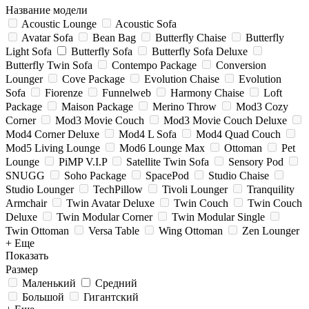
Название модели
Acoustic Lounge
Acoustic Sofa
Avatar Sofa
Bean Bag
Butterfly Chaise
Butterfly
Light Sofa
Butterfly Sofa
Butterfly Sofa Deluxe
Butterfly Twin Sofa
Contempo Package
Conversion
Lounger
Cove Package
Evolution Chaise
Evolution
Sofa
Fiorenze
Funnelweb
Harmony Chaise
Loft
Package
Maison Package
Merino Throw
Mod3 Cozy
Corner
Mod3 Movie Couch
Mod3 Movie Couch Deluxe
Mod4 Corner Deluxe
Mod4 L Sofa
Mod4 Quad Couch
Mod5 Living Lounge
Mod6 Lounge Max
Ottoman
Pet
Lounge
PiMP V.I.P
Satellite Twin Sofa
Sensory Pod
SNUGG
Soho Package
SpacePod
Studio Chaise
Studio Lounger
TechPillow
Tivoli Lounger
Tranquility
Armchair
Twin Avatar Deluxe
Twin Couch
Twin Couch
Deluxe
Twin Modular Corner
Twin Modular Single
Twin Ottoman
Versa Table
Wing Ottoman
Zen Lounger
+ Еще
Показать
Размер
Маленький
Средний
Большой
Гигантский