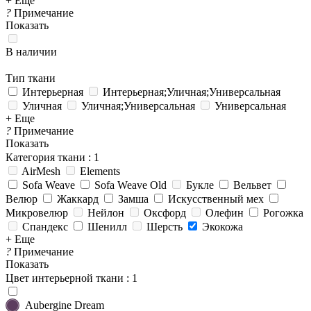
+ Еще
?
Примечание
Показать
В наличии
Тип ткани
Интерьерная
Интерьерная;Уличная;Универсальная
Уличная
Уличная;Универсальная
Универсальная
+ Еще
?
Примечание
Показать
Категория ткани
: 1
AirMesh
Elements
Sofa Weave
Sofa Weave Old
Букле
Вельвет
Велюр
Жаккард
Замша
Искусственный мех
Микровелюр
Нейлон
Оксфорд
Олефин
Рогожка
Спандекс
Шенилл
Шерсть
Экокожа
+ Еще
?
Примечание
Показать
Цвет интерьерной ткани
: 1
Aubergine Dream