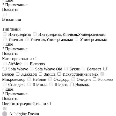
+ Еще
?
Примечание
Показать
В наличии
Тип ткани
Интерьерная
Интерьерная;Уличная;Универсальная
Уличная
Уличная;Универсальная
Универсальная
+ Еще
?
Примечание
Показать
Категория ткани
: 1
AirMesh
Elements
Sofa Weave
Sofa Weave Old
Букле
Вельвет
Велюр
Жаккард
Замша
Искусственный мех
Микровелюр
Нейлон
Оксфорд
Олефин
Рогожка
Спандекс
Шенилл
Шерсть
Экокожа
+ Еще
?
Примечание
Показать
Цвет интерьерной ткани
: 1
Aubergine Dream