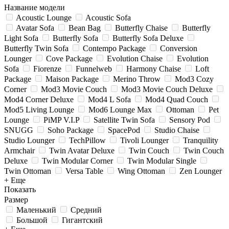
Название модели
Acoustic Lounge
Acoustic Sofa
Avatar Sofa
Bean Bag
Butterfly Chaise
Butterfly
Light Sofa
Butterfly Sofa
Butterfly Sofa Deluxe
Butterfly Twin Sofa
Contempo Package
Conversion
Lounger
Cove Package
Evolution Chaise
Evolution
Sofa
Fiorenze
Funnelweb
Harmony Chaise
Loft
Package
Maison Package
Merino Throw
Mod3 Cozy
Corner
Mod3 Movie Couch
Mod3 Movie Couch Deluxe
Mod4 Corner Deluxe
Mod4 L Sofa
Mod4 Quad Couch
Mod5 Living Lounge
Mod6 Lounge Max
Ottoman
Pet
Lounge
PiMP V.I.P
Satellite Twin Sofa
Sensory Pod
SNUGG
Soho Package
SpacePod
Studio Chaise
Studio Lounger
TechPillow
Tivoli Lounger
Tranquility
Armchair
Twin Avatar Deluxe
Twin Couch
Twin Couch
Deluxe
Twin Modular Corner
Twin Modular Single
Twin Ottoman
Versa Table
Wing Ottoman
Zen Lounger
+ Еще
Показать
Размер
Маленький
Средний
Большой
Гигантский