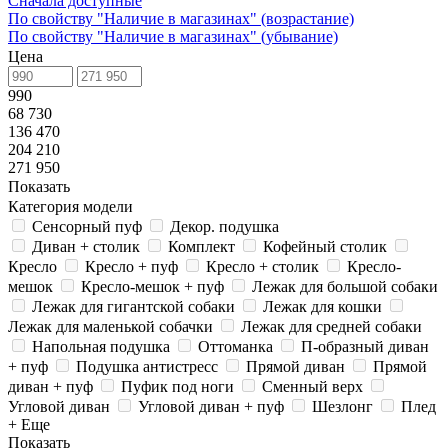
Сначала доступные
По свойству "Наличие в магазинах" (возрастание)
По свойству "Наличие в магазинах" (убывание)
Цена
990
68 730
136 470
204 210
271 950
Показать
Категория модели
Сенсорный пуф
Декор. подушка
Диван + столик
Комплект
Кофейный столик
Кресло
Кресло + пуф
Кресло + столик
Кресло-
мешок
Кресло-мешок + пуф
Лежак для большой собаки
Лежак для гигантской собаки
Лежак для кошки
Лежак для маленькой собачки
Лежак для средней собаки
Напольная подушка
Оттоманка
П-образный диван
+ пуф
Подушка антистресс
Прямой диван
Прямой
диван + пуф
Пуфик под ноги
Сменный верх
Угловой диван
Угловой диван + пуф
Шезлонг
Плед
+ Еще
Показать