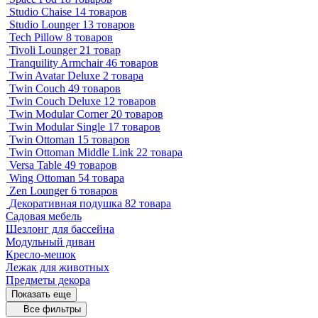
Studio Chaise
14 товаров
Studio Lounger
13 товаров
Tech Pillow
8 товаров
Tivoli Lounger
21 товар
Tranquility Armchair
46 товаров
Twin Avatar Deluxe
2 товара
Twin Couch
49 товаров
Twin Couch Deluxe
12 товаров
Twin Modular Corner
20 товаров
Twin Modular Single
17 товаров
Twin Ottoman
15 товаров
Twin Ottoman Middle Link
22 товара
Versa Table
49 товаров
Wing Ottoman
54 товара
Zen Lounger
6 товаров
Декоративная подушка
82 товара
Садовая мебель
Шезлонг для бассейна
Модульный диван
Кресло-мешок
Лежак для животных
Предметы декора
Показать еще
Все фильтры