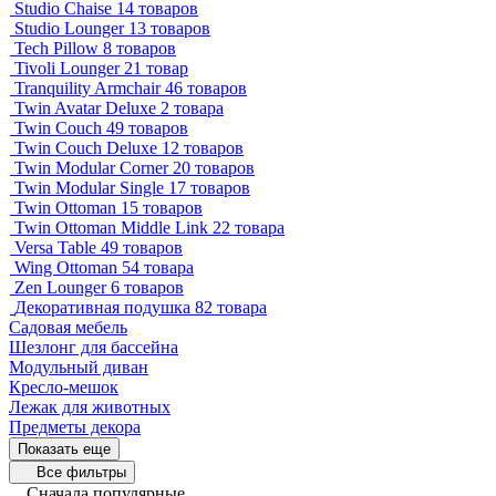
Studio Chaise
14 товаров
Studio Lounger
13 товаров
Tech Pillow
8 товаров
Tivoli Lounger
21 товар
Tranquility Armchair
46 товаров
Twin Avatar Deluxe
2 товара
Twin Couch
49 товаров
Twin Couch Deluxe
12 товаров
Twin Modular Corner
20 товаров
Twin Modular Single
17 товаров
Twin Ottoman
15 товаров
Twin Ottoman Middle Link
22 товара
Versa Table
49 товаров
Wing Ottoman
54 товара
Zen Lounger
6 товаров
Декоративная подушка
82 товара
Садовая мебель
Шезлонг для бассейна
Модульный диван
Кресло-мешок
Лежак для животных
Предметы декора
Показать еще
Все фильтры
Сначала популярные