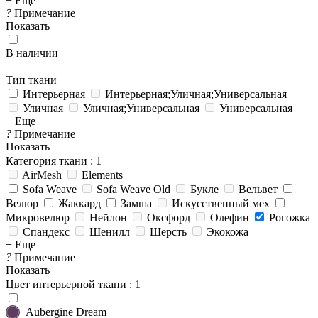
+ Еще
?
Примечание
Показать
В наличии
Тип ткани
Интерьерная
Интерьерная;Уличная;Универсальная
Уличная
Уличная;Универсальная
Универсальная
+ Еще
?
Примечание
Показать
Категория ткани
: 1
AirMesh
Elements
Sofa Weave
Sofa Weave Old
Букле
Вельвет
Велюр
Жаккард
Замша
Искусственный мех
Микровелюр
Нейлон
Оксфорд
Олефин
Рогожка
Спандекс
Шенилл
Шерсть
Экокожа
+ Еще
?
Примечание
Показать
Цвет интерьерной ткани
: 1
Aubergine Dream