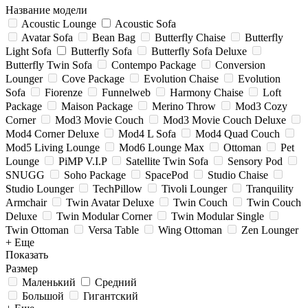
Название модели
Acoustic Lounge
Acoustic Sofa
Avatar Sofa
Bean Bag
Butterfly Chaise
Butterfly
Light Sofa
Butterfly Sofa
Butterfly Sofa Deluxe
Butterfly Twin Sofa
Contempo Package
Conversion
Lounger
Cove Package
Evolution Chaise
Evolution
Sofa
Fiorenze
Funnelweb
Harmony Chaise
Loft
Package
Maison Package
Merino Throw
Mod3 Cozy
Corner
Mod3 Movie Couch
Mod3 Movie Couch Deluxe
Mod4 Corner Deluxe
Mod4 L Sofa
Mod4 Quad Couch
Mod5 Living Lounge
Mod6 Lounge Max
Ottoman
Pet
Lounge
PiMP V.I.P
Satellite Twin Sofa
Sensory Pod
SNUGG
Soho Package
SpacePod
Studio Chaise
Studio Lounger
TechPillow
Tivoli Lounger
Tranquility
Armchair
Twin Avatar Deluxe
Twin Couch
Twin Couch
Deluxe
Twin Modular Corner
Twin Modular Single
Twin Ottoman
Versa Table
Wing Ottoman
Zen Lounger
+ Еще
Показать
Размер
Маленький
Средний
Большой
Гигантский