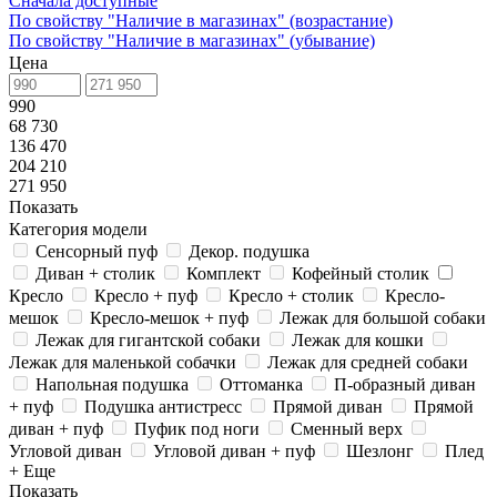
Сначала доступные
По свойству "Наличие в магазинах" (возрастание)
По свойству "Наличие в магазинах" (убывание)
Цена
990
68 730
136 470
204 210
271 950
Показать
Категория модели
Сенсорный пуф
Декор. подушка
Диван + столик
Комплект
Кофейный столик
Кресло
Кресло + пуф
Кресло + столик
Кресло-
мешок
Кресло-мешок + пуф
Лежак для большой собаки
Лежак для гигантской собаки
Лежак для кошки
Лежак для маленькой собачки
Лежак для средней собаки
Напольная подушка
Оттоманка
П-образный диван
+ пуф
Подушка антистресс
Прямой диван
Прямой
диван + пуф
Пуфик под ноги
Сменный верх
Угловой диван
Угловой диван + пуф
Шезлонг
Плед
+ Еще
Показать