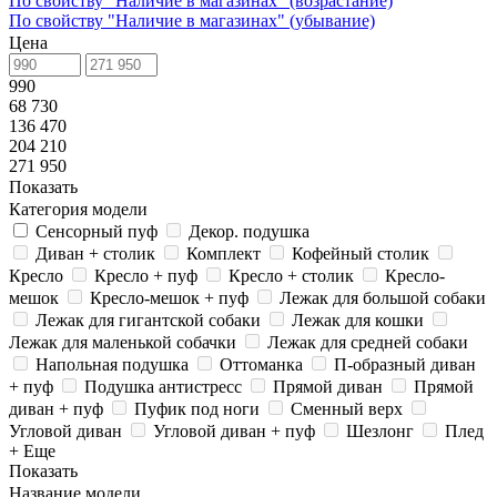
По свойству "Наличие в магазинах" (возрастание)
По свойству "Наличие в магазинах" (убывание)
Цена
990
68 730
136 470
204 210
271 950
Показать
Категория модели
Сенсорный пуф
Декор. подушка
Диван + столик
Комплект
Кофейный столик
Кресло
Кресло + пуф
Кресло + столик
Кресло-
мешок
Кресло-мешок + пуф
Лежак для большой собаки
Лежак для гигантской собаки
Лежак для кошки
Лежак для маленькой собачки
Лежак для средней собаки
Напольная подушка
Оттоманка
П-образный диван
+ пуф
Подушка антистресс
Прямой диван
Прямой
диван + пуф
Пуфик под ноги
Сменный верх
Угловой диван
Угловой диван + пуф
Шезлонг
Плед
+ Еще
Показать
Название модели