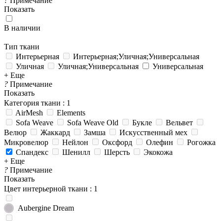
?
Примечание
Показать
В наличии
Тип ткани
Интерьерная
Интерьерная;Уличная;Универсальная
Уличная
Уличная;Универсальная
Универсальная
+ Еще
?
Примечание
Показать
Категория ткани
: 1
AirMesh
Elements
Sofa Weave
Sofa Weave Old
Букле
Вельвет
Велюр
Жаккард
Замша
Искусственный мех
Микровелюр
Нейлон
Оксфорд
Олефин
Рогожка
Спандекс
Шенилл
Шерсть
Экокожа
+ Еще
?
Примечание
Показать
Цвет интерьерной ткани
: 1
Aubergine Dream