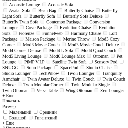
Acoustic Lounge
Acoustic Sofa
Avatar Sofa
Bean Bag
Butterfly Chaise
Butterfly
Light Sofa
Butterfly Sofa
Butterfly Sofa Deluxe
Butterfly Twin Sofa
Contempo Package
Conversion
Lounger
Cove Package
Evolution Chaise
Evolution
Sofa
Fiorenze
Funnelweb
Harmony Chaise
Loft
Package
Maison Package
Merino Throw
Mod3 Cozy
Corner
Mod3 Movie Couch
Mod3 Movie Couch Deluxe
Mod4 Corner Deluxe
Mod4 L Sofa
Mod4 Quad Couch
Mod5 Living Lounge
Mod6 Lounge Max
Ottoman
Pet
Lounge
PiMP V.I.P
Satellite Twin Sofa
Sensory Pod
SNUGG
Soho Package
SpacePod
Studio Chaise
Studio Lounger
TechPillow
Tivoli Lounger
Tranquility
Armchair
Twin Avatar Deluxe
Twin Couch
Twin Couch
Deluxe
Twin Modular Corner
Twin Modular Single
Twin Ottoman
Versa Table
Wing Ottoman
Zen Lounger
+ Еще
Показать
Размер
Маленький
Средний
Большой
Гигантский
+ Еще