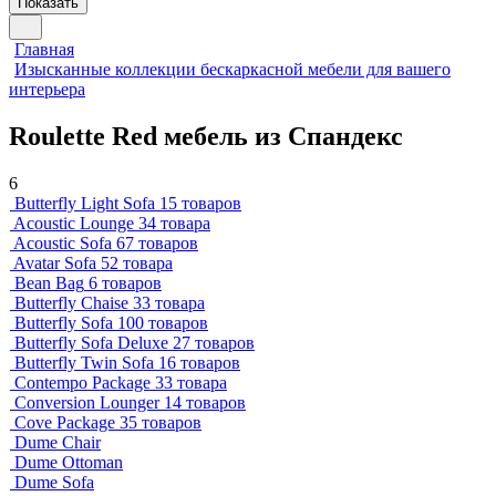
Показать
Главная
Изысканные коллекции бескаркасной мебели для вашего
интерьера
Roulette Red мебель из Спандекс
6
Butterfly Light Sofa
15 товаров
Acoustic Lounge
34 товара
Acoustic Sofa
67 товаров
Avatar Sofa
52 товара
Bean Bag
6 товаров
Butterfly Chaise
33 товара
Butterfly Sofa
100 товаров
Butterfly Sofa Deluxe
27 товаров
Butterfly Twin Sofa
16 товаров
Contempo Package
33 товара
Conversion Lounger
14 товаров
Cove Package
35 товаров
Dume Chair
Dume Ottoman
Dume Sofa