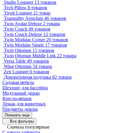
Studio Lounger
13 товаров
Tech Pillow
8 товаров
Tivoli Lounger
21 товар
Tranquility Armchair
46 товаров
Twin Avatar Deluxe
2 товара
Twin Couch
49 товаров
Twin Couch Deluxe
12 товаров
Twin Modular Corner
20 товаров
Twin Modular Single
17 товаров
Twin Ottoman
15 товаров
Twin Ottoman Middle Link
22 товара
Versa Table
49 товаров
Wing Ottoman
54 товара
Zen Lounger
6 товаров
Декоративная подушка
82 товара
Садовая мебель
Шезлонг для бассейна
Модульный диван
Кресло-мешок
Лежак для животных
Предметы декора
Показать еще
Все фильтры
Сначала популярные
С начала алфавита