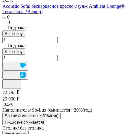
-24%
Acoustic Sofa: бескаркасное кресло-лаунж Ambient Lounge®
Terra Cocta (Велюр)
0
0
Под заказ
В корзину
Под заказ
В корзину
22 793 ₽
29 990 ₽
-24%
Наполнитель:
So-Lux (cминается ~20%/год)
So-Lux (cминается ~20%/год)
Hi-Lux (не сминается)
Столик:
без столика
без столика