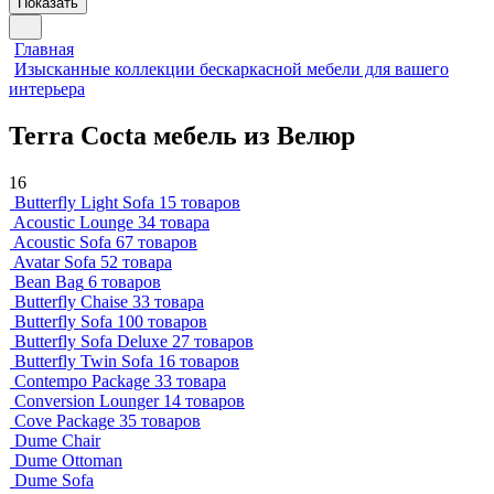
Показать
Главная
Изысканные коллекции бескаркасной мебели для вашего
интерьера
Terra Cocta мебель из Велюр
16
Butterfly Light Sofa
15 товаров
Acoustic Lounge
34 товара
Acoustic Sofa
67 товаров
Avatar Sofa
52 товара
Bean Bag
6 товаров
Butterfly Chaise
33 товара
Butterfly Sofa
100 товаров
Butterfly Sofa Deluxe
27 товаров
Butterfly Twin Sofa
16 товаров
Contempo Package
33 товара
Conversion Lounger
14 товаров
Cove Package
35 товаров
Dume Chair
Dume Ottoman
Dume Sofa