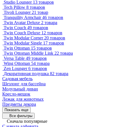
Studio Lounger
13 товаров
Tech Pillow
8 товаров
Tivoli Lounger
21 товар
Tranquility Armchair
46 товаров
Twin Avatar Deluxe
2 товара
Twin Couch
49 товаров
Twin Couch Deluxe
12 товаров
Twin Modular Corner
20 товаров
Twin Modular Single
17 товаров
Twin Ottoman
15 товаров
Twin Ottoman Middle Link
22 товара
Versa Table
49 товаров
Wing Ottoman
54 товара
Zen Lounger
6 товаров
Декоративная подушка
82 товара
Садовая мебель
Шезлонг для бассейна
Модульный диван
Кресло-мешок
Лежак для животных
Предметы декора
Показать еще
Все фильтры
Сначала популярные
С начала алфавита