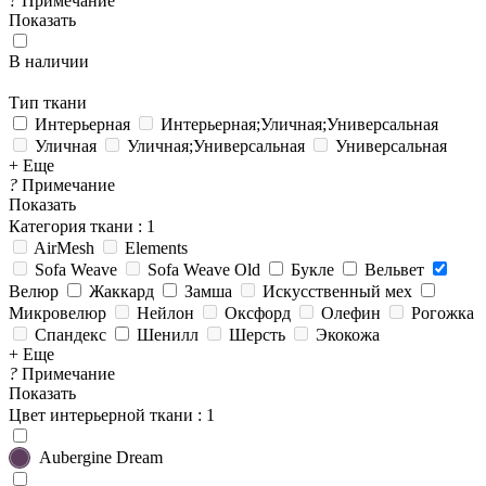
?
Примечание
Показать
В наличии
Тип ткани
Интерьерная
Интерьерная;Уличная;Универсальная
Уличная
Уличная;Универсальная
Универсальная
+ Еще
?
Примечание
Показать
Категория ткани
: 1
AirMesh
Elements
Sofa Weave
Sofa Weave Old
Букле
Вельвет
Велюр
Жаккард
Замша
Искусственный мех
Микровелюр
Нейлон
Оксфорд
Олефин
Рогожка
Спандекс
Шенилл
Шерсть
Экокожа
+ Еще
?
Примечание
Показать
Цвет интерьерной ткани
: 1
Aubergine Dream