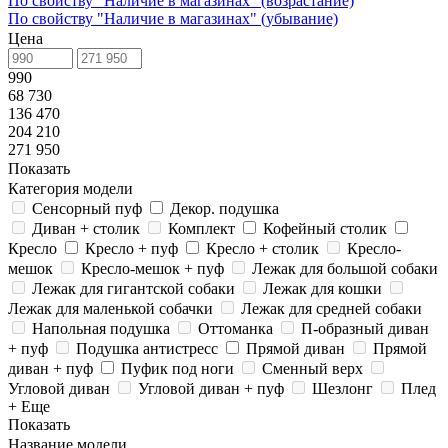
По свойству "Наличие в магазинах" (возрастание)
По свойству "Наличие в магазинах" (убывание)
Цена
990
68 730
136 470
204 210
271 950
Показать
Категория модели
Сенсорный пуф
Декор. подушка
Диван + столик
Комплект
Кофейный столик
Кресло
Кресло + пуф
Кресло + столик
Кресло-
мешок
Кресло-мешок + пуф
Лежак для большой собаки
Лежак для гигантской собаки
Лежак для кошки
Лежак для маленькой собачки
Лежак для средней собаки
Напольная подушка
Оттоманка
П-образный диван
+ пуф
Подушка антистресс
Прямой диван
Прямой
диван + пуф
Пуфик под ноги
Сменный верх
Угловой диван
Угловой диван + пуф
Шезлонг
Плед
+ Еще
Показать
Название модели