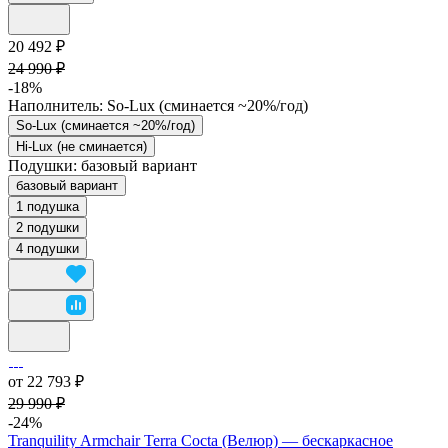
20 492 ₽
24 990 ₽
-18%
Наполнитель:
So-Lux (cминается ~20%/год)
So-Lux (cминается ~20%/год)
Hi-Lux (не сминается)
Подушки:
базовый вариант
базовый вариант
1 подушка
2 подушки
4 подушки
от 22 793 ₽
29 990 ₽
-24%
Tranquility Armchair Terra Cocta (Велюр) — бескаркасное