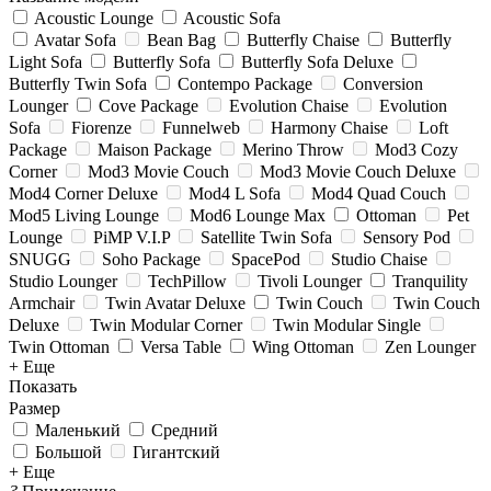
Acoustic Lounge
Acoustic Sofa
Avatar Sofa
Bean Bag
Butterfly Chaise
Butterfly
Light Sofa
Butterfly Sofa
Butterfly Sofa Deluxe
Butterfly Twin Sofa
Contempo Package
Conversion
Lounger
Cove Package
Evolution Chaise
Evolution
Sofa
Fiorenze
Funnelweb
Harmony Chaise
Loft
Package
Maison Package
Merino Throw
Mod3 Cozy
Corner
Mod3 Movie Couch
Mod3 Movie Couch Deluxe
Mod4 Corner Deluxe
Mod4 L Sofa
Mod4 Quad Couch
Mod5 Living Lounge
Mod6 Lounge Max
Ottoman
Pet
Lounge
PiMP V.I.P
Satellite Twin Sofa
Sensory Pod
SNUGG
Soho Package
SpacePod
Studio Chaise
Studio Lounger
TechPillow
Tivoli Lounger
Tranquility
Armchair
Twin Avatar Deluxe
Twin Couch
Twin Couch
Deluxe
Twin Modular Corner
Twin Modular Single
Twin Ottoman
Versa Table
Wing Ottoman
Zen Lounger
+ Еще
Показать
Размер
Маленький
Средний
Большой
Гигантский
+ Еще