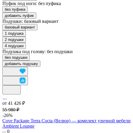
Пуфик под ноги:
без пуфика
без пуфика
добавить пуфик
Подушки:
базовый вариант
базовый вариант
1 подушка
2 подушки
4 подушки
Подушка под голову:
без подушки
без подушки
добавить подушку
от 41 426 ₽
55 980 ₽
-26%
Cove Package Terra Cocta (Велюр) — комплект уличной мебели
Ambient Lounge
0