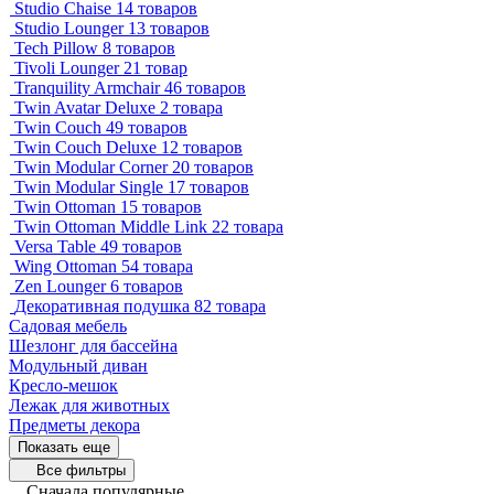
Studio Chaise
14 товаров
Studio Lounger
13 товаров
Tech Pillow
8 товаров
Tivoli Lounger
21 товар
Tranquility Armchair
46 товаров
Twin Avatar Deluxe
2 товара
Twin Couch
49 товаров
Twin Couch Deluxe
12 товаров
Twin Modular Corner
20 товаров
Twin Modular Single
17 товаров
Twin Ottoman
15 товаров
Twin Ottoman Middle Link
22 товара
Versa Table
49 товаров
Wing Ottoman
54 товара
Zen Lounger
6 товаров
Декоративная подушка
82 товара
Садовая мебель
Шезлонг для бассейна
Модульный диван
Кресло-мешок
Лежак для животных
Предметы декора
Показать еще
Все фильтры
Сначала популярные