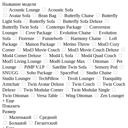
Название модели
Acoustic Lounge
Acoustic Sofa
Avatar Sofa
Bean Bag
Butterfly Chaise
Butterfly
Light Sofa
Butterfly Sofa
Butterfly Sofa Deluxe
Butterfly Twin Sofa
Contempo Package
Conversion
Lounger
Cove Package
Evolution Chaise
Evolution
Sofa
Fiorenze
Funnelweb
Harmony Chaise
Loft
Package
Maison Package
Merino Throw
Mod3 Cozy
Corner
Mod3 Movie Couch
Mod3 Movie Couch Deluxe
Mod4 Corner Deluxe
Mod4 L Sofa
Mod4 Quad Couch
Mod5 Living Lounge
Mod6 Lounge Max
Ottoman
Pet
Lounge
PiMP V.I.P
Satellite Twin Sofa
Sensory Pod
SNUGG
Soho Package
SpacePod
Studio Chaise
Studio Lounger
TechPillow
Tivoli Lounger
Tranquility
Armchair
Twin Avatar Deluxe
Twin Couch
Twin Couch
Deluxe
Twin Modular Corner
Twin Modular Single
Twin Ottoman
Versa Table
Wing Ottoman
Zen Lounger
+ Еще
Показать
Размер
Маленький
Средний
Большой
Гигантский