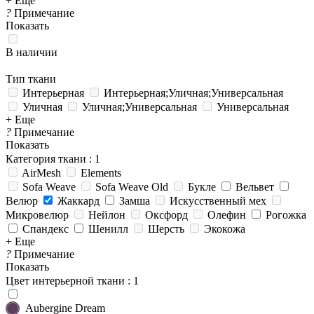
+ Еще
?
Примечание
Показать
В наличии
Тип ткани
Интерьерная
Интерьерная;Уличная;Универсальная
Уличная
Уличная;Универсальная
Универсальная
+ Еще
?
Примечание
Показать
Категория ткани
: 1
AirMesh
Elements
Sofa Weave
Sofa Weave Old
Букле
Вельвет
Велюр
Жаккард
Замша
Искусственный мех
Микровелюр
Нейлон
Оксфорд
Олефин
Рогожка
Спандекс
Шенилл
Шерсть
Экокожа
+ Еще
?
Примечание
Показать
Цвет интерьерной ткани
: 1
Aubergine Dream