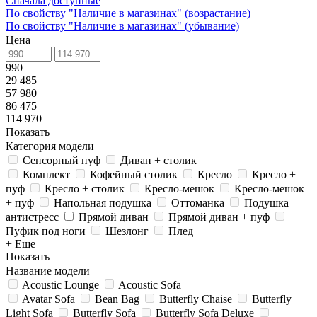
Сначала доступные
По свойству "Наличие в магазинах" (возрастание)
По свойству "Наличие в магазинах" (убывание)
Цена
990
29 485
57 980
86 475
114 970
Показать
Категория модели
Сенсорный пуф
Диван + столик
Комплект
Кофейный столик
Кресло
Кресло +
пуф
Кресло + столик
Кресло-мешок
Кресло-мешок
+ пуф
Напольная подушка
Оттоманка
Подушка
антистресс
Прямой диван
Прямой диван + пуф
Пуфик под ноги
Шезлонг
Плед
+ Еще
Показать
Название модели
Acoustic Lounge
Acoustic Sofa
Avatar Sofa
Bean Bag
Butterfly Chaise
Butterfly
Light Sofa
Butterfly Sofa
Butterfly Sofa Deluxe