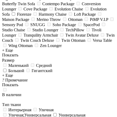
Butterfly Twin Sofa
Contempo Package
Conversion
Lounger
Cove Package
Evolution Chaise
Evolution
Sofa
Fiorenze
Harmony Chaise
Loft Package
Maison Package
Merino Throw
Ottoman
PiMP V.I.P
Sensory Pod
SNUGG
Soho Package
SpacePod
Studio Chaise
Studio Lounger
TechPillow
Tivoli
Lounger
Tranquility Armchair
Twin Avatar Deluxe
Twin
Couch
Twin Couch Deluxe
Twin Ottoman
Versa Table
Wing Ottoman
Zen Lounger
+ Еще
Показать
Размер
Маленький
Средний
Большой
Гигантский
+ Еще
?
Примечание
Показать
В наличии
Тип ткани
Интерьерная
Уличная
Уличная;Универсальная
Универсальная