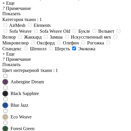
+ Еще
?
Примечание
Показать
Категория ткани
: 1
AirMesh
Elements
Sofa Weave
Sofa Weave Old
Букле
Вельвет
Велюр
Жаккард
Замша
Искусственный мех
Микровелюр
Оксфорд
Олефин
Рогожка
Спандекс
Шенилл
Шерсть
Экокожа
+ Еще
?
Примечание
Показать
Цвет интерьерной ткани
: 1
Aubergine Dream
Black Sapphire
Blue Jazz
Eco Weave
Forest Green