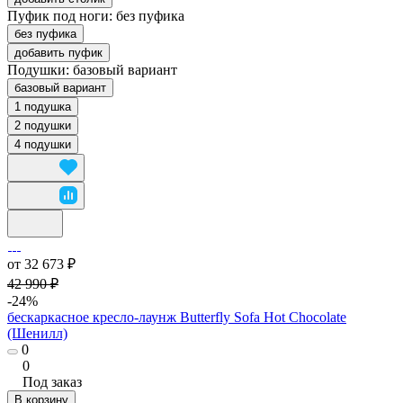
Пуфик под ноги:
без пуфика
без пуфика
добавить пуфик
Подушки:
базовый вариант
базовый вариант
1 подушка
2 подушки
4 подушки
от 32 673 ₽
42 990 ₽
-24%
бескаркасное кресло-лаунж Butterfly Sofa Hot Chocolate
(Шенилл)
0
0
Под заказ
В корзину