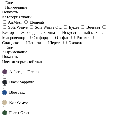
+ Еще
?
Примечание
Показать
Категория ткани
AirMesh
Elements
Sofa Weave
Sofa Weave Old
Букле
Вельвет
Велюр
Жаккард
Замша
Искусственный мех
Микровелюр
Оксфорд
Олефин
Рогожка
Спандекс
Шенилл
Шерсть
Экокожа
+ Еще
?
Примечание
Показать
Цвет интерьерной ткани
Aubergine Dream
Black Sapphire
Blue Jazz
Eco Weave
Forest Green