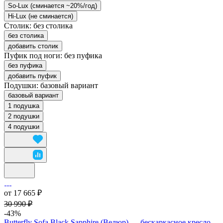
So-Lux (cминается ~20%/год)
Hi-Lux (не сминается)
Столик:
без столика
без столика
добавить столик
Пуфик под ноги:
без пуфика
без пуфика
добавить пуфик
Подушки:
базовый вариант
базовый вариант
1 подушка
2 подушки
4 подушки
от 17 665 ₽
30 990 ₽
-43%
Butterfly Sofa Black Sapphire (Велюр) — бескаркасное кресло-