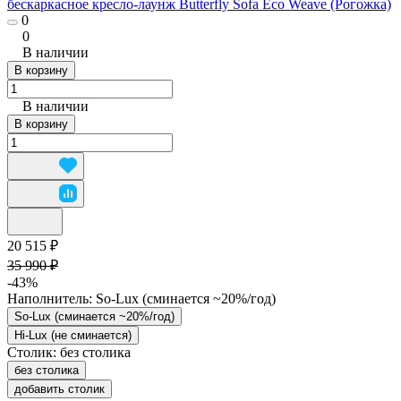
бескаркасное кресло-лаунж Butterfly Sofa Eco Weave (Рогожка)
0
0
В наличии
В корзину
В наличии
В корзину
20 515 ₽
35 990 ₽
-43%
Наполнитель:
So-Lux (cминается ~20%/год)
So-Lux (cминается ~20%/год)
Hi-Lux (не сминается)
Столик:
без столика
без столика
добавить столик