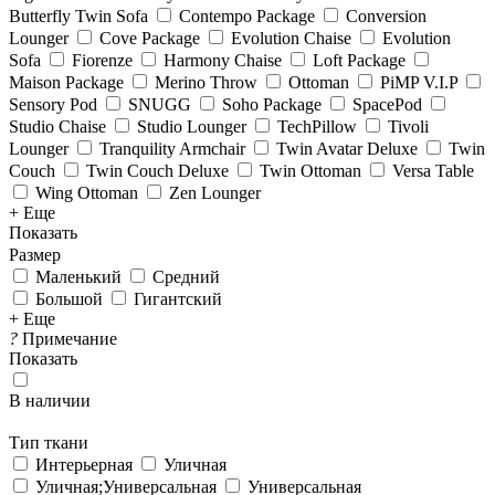
Butterfly Twin Sofa
Contempo Package
Conversion
Lounger
Cove Package
Evolution Chaise
Evolution
Sofa
Fiorenze
Harmony Chaise
Loft Package
Maison Package
Merino Throw
Ottoman
PiMP V.I.P
Sensory Pod
SNUGG
Soho Package
SpacePod
Studio Chaise
Studio Lounger
TechPillow
Tivoli
Lounger
Tranquility Armchair
Twin Avatar Deluxe
Twin
Couch
Twin Couch Deluxe
Twin Ottoman
Versa Table
Wing Ottoman
Zen Lounger
+ Еще
Показать
Размер
Маленький
Средний
Большой
Гигантский
+ Еще
?
Примечание
Показать
В наличии
Тип ткани
Интерьерная
Уличная
Уличная;Универсальная
Универсальная