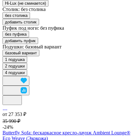
Hi-Lux (не сминается)
Столик:
без столика
без столика
добавить столик
Пуфик под ноги:
без пуфика
без пуфика
добавить пуфик
Подушки:
базовый вариант
базовый вариант
1 подушка
2 подушки
4 подушки
от 27 353 ₽
35 990 ₽
-24%
Butterfly Sofa: бескаркасное кресло-лаунж Ambient Lounge®
Eco Weave (Экокожа)