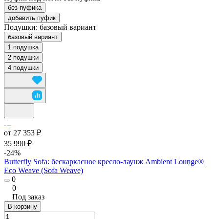
без пуфика
добавить пуфик
Подушки:
базовый вариант
базовый вариант
1 подушка
2 подушки
4 подушки
от 27 353 ₽
35 990 ₽
-24%
Butterfly Sofa: бескаркасное кресло-лаунж Ambient Lounge®
Eco Weave (Sofa Weave)
0
0
Под заказ
В корзину