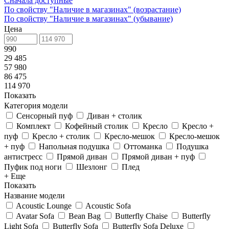
Сначала доступные
По свойству "Наличие в магазинах" (возрастание)
По свойству "Наличие в магазинах" (убывание)
Цена
990
29 485
57 980
86 475
114 970
Показать
Категория модели
Сенсорный пуф
Диван + столик
Комплект
Кофейный столик
Кресло
Кресло +
пуф
Кресло + столик
Кресло-мешок
Кресло-мешок
+ пуф
Напольная подушка
Оттоманка
Подушка
антистресс
Прямой диван
Прямой диван + пуф
Пуфик под ноги
Шезлонг
Плед
+ Еще
Показать
Название модели
Acoustic Lounge
Acoustic Sofa
Avatar Sofa
Bean Bag
Butterfly Chaise
Butterfly
Light Sofa
Butterfly Sofa
Butterfly Sofa Deluxe