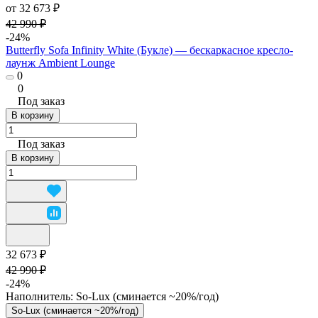
от 32 673 ₽
42 990 ₽
-24%
Butterfly Sofa Infinity White (Букле) — бескаркасное кресло-
лаунж Ambient Lounge
0
0
Под заказ
В корзину
Под заказ
В корзину
32 673 ₽
42 990 ₽
-24%
Наполнитель:
So-Lux (cминается ~20%/год)
So-Lux (cминается ~20%/год)