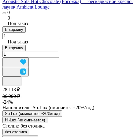
Acoustic Sofa Hot Chocolate (Рогожка) — бескаркасное кресло-
лаунж Ambient Lounge
0
0
Под заказ
В корзину
Под заказ
В корзину
28 113 ₽
36 990 ₽
-24%
Наполнитель:
So-Lux (cминается ~20%/год)
So-Lux (cминается ~20%/год)
Hi-Lux (не сминается)
Столик:
без столика
без столика