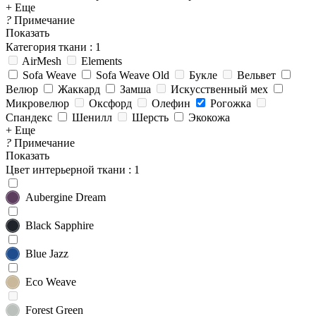
+ Еще
?
Примечание
Показать
Категория ткани
: 1
AirMesh
Elements
Sofa Weave
Sofa Weave Old
Букле
Вельвет
Велюр
Жаккард
Замша
Искусственный мех
Микровелюр
Оксфорд
Олефин
Рогожка
Спандекс
Шенилл
Шерсть
Экокожа
+ Еще
?
Примечание
Показать
Цвет интерьерной ткани
: 1
Aubergine Dream
Black Sapphire
Blue Jazz
Eco Weave
Forest Green