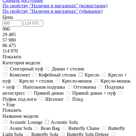
Сначала доступные
По свойству "Наличие в магазинах" (возрастание)
По свойству "Наличие в магазинах" (убывание)
Цена
990
29 485
57 980
86 475
114 970
Показать
Категория модели
Сенсорный пуф
Диван + столик
Комплект
Кофейный столик
Кресло
Кресло +
пуф
Кресло + столик
Кресло-мешок
Кресло-мешок
+ пуф
Напольная подушка
Оттоманка
Подушка
антистресс
Прямой диван
Прямой диван + пуф
Пуфик под ноги
Шезлонг
Плед
+ Еще
Показать
Название модели
Acoustic Lounge
Acoustic Sofa
Avatar Sofa
Bean Bag
Butterfly Chaise
Butterfly
Light Sofa
Butterfly Sofa
Butterfly Sofa Deluxe