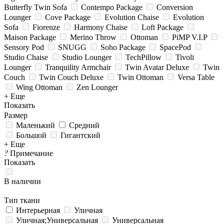
Butterfly Twin Sofa
Contempo Package
Conversion
Lounger
Cove Package
Evolution Chaise
Evolution
Sofa
Fiorenze
Harmony Chaise
Loft Package
Maison Package
Merino Throw
Ottoman
PiMP V.I.P
Sensory Pod
SNUGG
Soho Package
SpacePod
Studio Chaise
Studio Lounger
TechPillow
Tivoli
Lounger
Tranquility Armchair
Twin Avatar Deluxe
Twin
Couch
Twin Couch Deluxe
Twin Ottoman
Versa Table
Wing Ottoman
Zen Lounger
+ Еще
Показать
Размер
Маленький
Средний
Большой
Гигантский
+ Еще
?
Примечание
Показать
В наличии
Тип ткани
Интерьерная
Уличная
Уличная;Универсальная
Универсальная