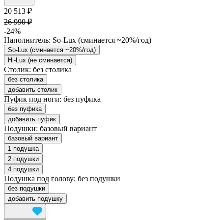
20 513 ₽
26 990 ₽
-24%
Наполнитель:
So-Lux (cминается ~20%/год)
So-Lux (cминается ~20%/год)
Hi-Lux (не сминается)
Столик:
без столика
без столика
добавить столик
Пуфик под ноги:
без пуфика
без пуфика
добавить пуфик
Подушки:
базовый вариант
базовый вариант
1 подушка
2 подушки
4 подушки
Подушка под голову:
без подушки
без подушки
добавить подушку