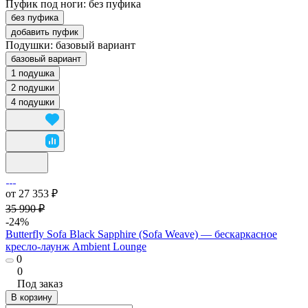
Пуфик под ноги:
без пуфика
без пуфика
добавить пуфик
Подушки:
базовый вариант
базовый вариант
1 подушка
2 подушки
4 подушки
от 27 353 ₽
35 990 ₽
-24%
Butterfly Sofa Black Sapphire (Sofa Weave) — бескаркасное
кресло-лаунж Ambient Lounge
0
0
Под заказ
В корзину