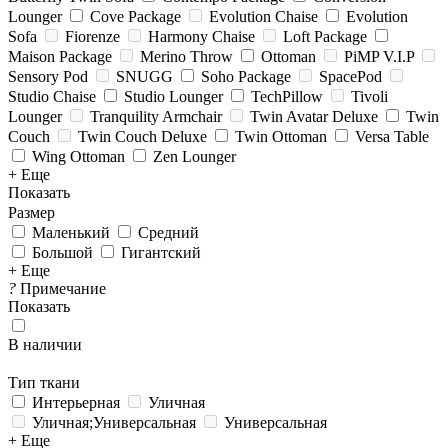
Lounger
Cove Package
Evolution Chaise
Evolution
Sofa
Fiorenze
Harmony Chaise
Loft Package
Maison Package
Merino Throw
Ottoman
PiMP V.I.P
Sensory Pod
SNUGG
Soho Package
SpacePod
Studio Chaise
Studio Lounger
TechPillow
Tivoli
Lounger
Tranquility Armchair
Twin Avatar Deluxe
Twin
Couch
Twin Couch Deluxe
Twin Ottoman
Versa Table
Wing Ottoman
Zen Lounger
+ Еще
Показать
Размер
Маленький
Средний
Большой
Гигантский
+ Еще
?
Примечание
Показать
В наличии
Тип ткани
Интерьерная
Уличная
Уличная;Универсальная
Универсальная
+ Еще