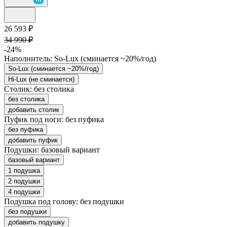
26 593 ₽
34 990 ₽
-24%
Наполнитель:
So-Lux (cминается ~20%/год)
So-Lux (cминается ~20%/год)
Hi-Lux (не сминается)
Столик:
без столика
без столика
добавить столик
Пуфик под ноги:
без пуфика
без пуфика
добавить пуфик
Подушки:
базовый вариант
базовый вариант
1 подушка
2 подушки
4 подушки
Подушка под голову:
без подушки
без подушки
добавить подушку