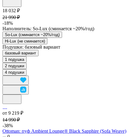
18 032 ₽
21 990 ₽
-18%
Наполнитель:
So-Lux (cминается ~20%/год)
So-Lux (cминается ~20%/год)
Hi-Lux (не сминается)
Подушки:
базовый вариант
базовый вариант
1 подушка
2 подушки
4 подушки
от 9 219 ₽
14 990 ₽
-38%
Ottoman: пуф Ambient Lounge® Black Sapphire (Sofa Weave)
0