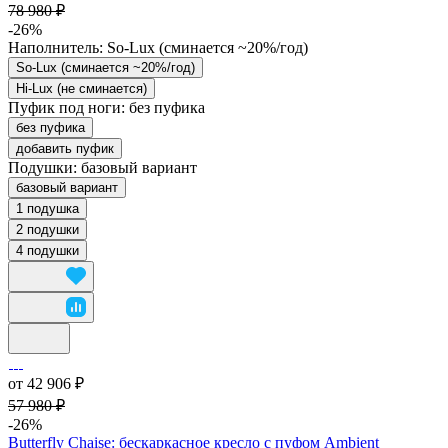
78 980 ₽
-26%
Наполнитель:
So-Lux (cминается ~20%/год)
So-Lux (cминается ~20%/год)
Hi-Lux (не сминается)
Пуфик под ноги:
без пуфика
без пуфика
добавить пуфик
Подушки:
базовый вариант
базовый вариант
1 подушка
2 подушки
4 подушки
от 42 906 ₽
57 980 ₽
-26%
Butterfly Chaise: бескаркасное кресло с пуфом Ambient