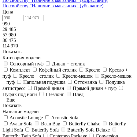
По свойству "Наличие в магазинах" (возрастание)
По свойству "Наличие в магазинах" (убывание)
Цена
990
29 485
57 980
86 475
114 970
Показать
Категория модели
Сенсорный пуф
Диван + столик
Комплект
Кофейный столик
Кресло
Кресло +
пуф
Кресло + столик
Кресло-мешок
Кресло-мешок
+ пуф
Напольная подушка
Оттоманка
Подушка
антистресс
Прямой диван
Прямой диван + пуф
Пуфик под ноги
Шезлонг
Плед
+ Еще
Показать
Название модели
Acoustic Lounge
Acoustic Sofa
Avatar Sofa
Bean Bag
Butterfly Chaise
Butterfly
Light Sofa
Butterfly Sofa
Butterfly Sofa Deluxe
Butterfly Twin Sofa
Contempo Package
Conversion