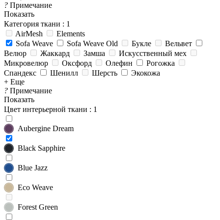
?
Примечание
Показать
Категория ткани
: 1
AirMesh
Elements
Sofa Weave
Sofa Weave Old
Букле
Вельвет
Велюр
Жаккард
Замша
Искусственный мех
Микровелюр
Оксфорд
Олефин
Рогожка
Спандекс
Шенилл
Шерсть
Экокожа
+ Еще
?
Примечание
Показать
Цвет интерьерной ткани
: 1
Aubergine Dream
Black Sapphire
Blue Jazz
Eco Weave
Forest Green