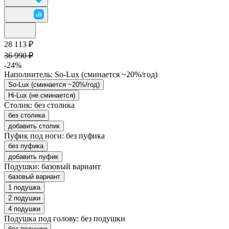
28 113 ₽
36 990 ₽
-24%
Наполнитель:
So-Lux (cминается ~20%/год)
So-Lux (cминается ~20%/год)
Hi-Lux (не сминается)
Столик:
без столика
без столика
добавить столик
Пуфик под ноги:
без пуфика
без пуфика
добавить пуфик
Подушки:
базовый вариант
базовый вариант
1 подушка
2 подушки
4 подушки
Подушка под голову:
без подушки
без подушки