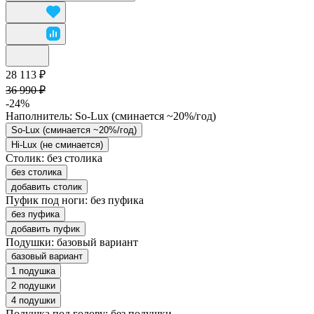
28 113 ₽
36 990 ₽
-24%
Наполнитель:
So-Lux (cминается ~20%/год)
So-Lux (cминается ~20%/год)
Hi-Lux (не сминается)
Столик:
без столика
без столика
добавить столик
Пуфик под ноги:
без пуфика
без пуфика
добавить пуфик
Подушки:
базовый вариант
базовый вариант
1 подушка
2 подушки
4 подушки
Подушка под голову:
без подушки