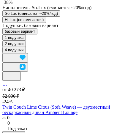
-38%
Наполнитель:
So-Lux (cминается ~20%/год)
So-Lux (cминается ~20%/год)
Hi-Lux (не сминается)
Подушки:
базовый вариант
базовый вариант
1 подушка
2 подушки
4 подушки
от 40 273 ₽
52 990 ₽
-24%
Twin Couch Lime Citrus (Sofa Weave) — двухместный
бескаркасный диван Ambient Lounge
0
0
Под заказ