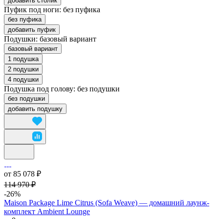
добавить столик
Пуфик под ноги:
без пуфика
без пуфика
добавить пуфик
Подушки:
базовый вариант
базовый вариант
1 подушка
2 подушки
4 подушки
Подушка под голову:
без подушки
без подушки
добавить подушку
от 85 078 ₽
114 970 ₽
-26%
Maison Package Lime Citrus (Sofa Weave) — домашний лаунж-
комплект Ambient Lounge