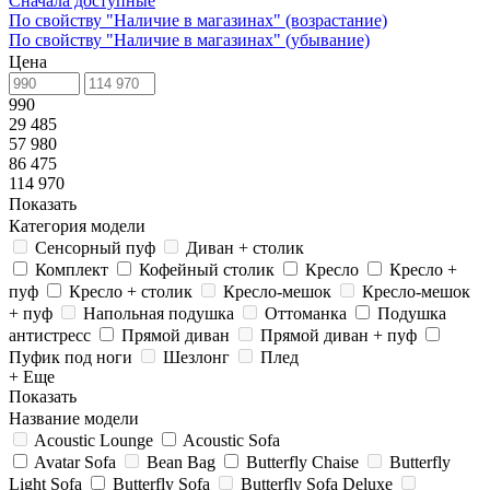
Сначала доступные
По свойству "Наличие в магазинах" (возрастание)
По свойству "Наличие в магазинах" (убывание)
Цена
990
29 485
57 980
86 475
114 970
Показать
Категория модели
Сенсорный пуф
Диван + столик
Комплект
Кофейный столик
Кресло
Кресло +
пуф
Кресло + столик
Кресло-мешок
Кресло-мешок
+ пуф
Напольная подушка
Оттоманка
Подушка
антистресс
Прямой диван
Прямой диван + пуф
Пуфик под ноги
Шезлонг
Плед
+ Еще
Показать
Название модели
Acoustic Lounge
Acoustic Sofa
Avatar Sofa
Bean Bag
Butterfly Chaise
Butterfly
Light Sofa
Butterfly Sofa
Butterfly Sofa Deluxe