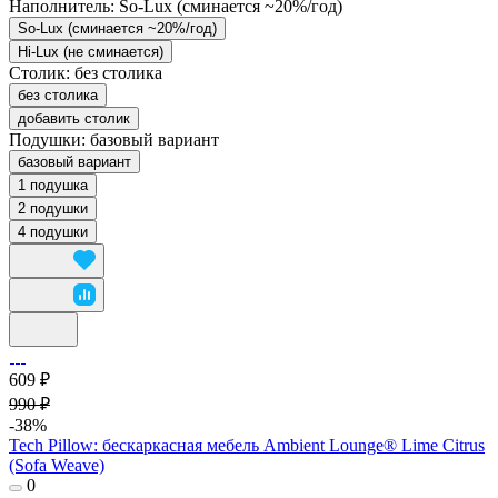
Наполнитель:
So-Lux (cминается ~20%/год)
So-Lux (cминается ~20%/год)
Hi-Lux (не сминается)
Столик:
без столика
без столика
добавить столик
Подушки:
базовый вариант
базовый вариант
1 подушка
2 подушки
4 подушки
609 ₽
990 ₽
-38%
Tech Pillow: бескаркасная мебель Ambient Lounge® Lime Citrus
(Sofa Weave)
0