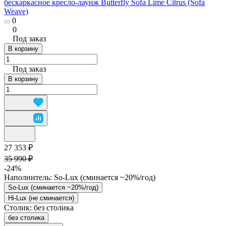
бескаркасное кресло-лаунж Butterfly Sofa Lime Citrus (Sofa
Weave)
0
0
Под заказ
В корзину
Под заказ
В корзину
27 353 ₽
35 990 ₽
-24%
Наполнитель:
So-Lux (cминается ~20%/год)
So-Lux (cминается ~20%/год)
Hi-Lux (не сминается)
Столик:
без столика
без столика