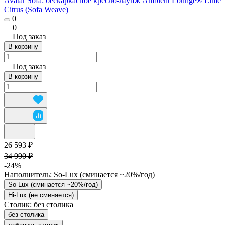
Avatar Sofa: бескаркасное кресло-лаунж Ambient Lounge® Lime
Citrus (Sofa Weave)
0
0
Под заказ
В корзину
Под заказ
В корзину
26 593 ₽
34 990 ₽
-24%
Наполнитель:
So-Lux (cминается ~20%/год)
So-Lux (cминается ~20%/год)
Hi-Lux (не сминается)
Столик:
без столика
без столика