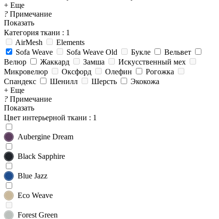
+ Еще
?
Примечание
Показать
Категория ткани
: 1
AirMesh
Elements
Sofa Weave
Sofa Weave Old
Букле
Вельвет
Велюр
Жаккард
Замша
Искусственный мех
Микровелюр
Оксфорд
Олефин
Рогожка
Спандекс
Шенилл
Шерсть
Экокожа
+ Еще
?
Примечание
Показать
Цвет интерьерной ткани
: 1
Aubergine Dream
Black Sapphire
Blue Jazz
Eco Weave
Forest Green