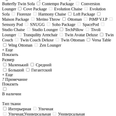
Butterfly Twin Sofa
Contempo Package
Conversion
Lounger
Cove Package
Evolution Chaise
Evolution
Sofa
Fiorenze
Harmony Chaise
Loft Package
Maison Package
Merino Throw
Ottoman
PiMP V.I.P
Sensory Pod
SNUGG
Soho Package
SpacePod
Studio Chaise
Studio Lounger
TechPillow
Tivoli
Lounger
Tranquility Armchair
Twin Avatar Deluxe
Twin
Couch
Twin Couch Deluxe
Twin Ottoman
Versa Table
Wing Ottoman
Zen Lounger
+ Еще
Показать
Размер
Маленький
Средний
Большой
Гигантский
+ Еще
?
Примечание
Показать
В наличии
Тип ткани
Интерьерная
Уличная
Уличная;Универсальная
Универсальная