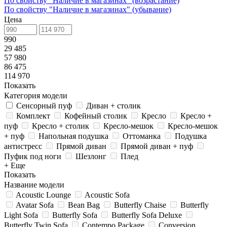
По свойству "Наличие в магазинах" (возрастание)
По свойству "Наличие в магазинах" (убывание)
Цена
990
29 485
57 980
86 475
114 970
Показать
Категория модели
Сенсорный пуф
Диван + столик
Комплект
Кофейный столик
Кресло
Кресло +
пуф
Кресло + столик
Кресло-мешок
Кресло-мешок
+ пуф
Напольная подушка
Оттоманка
Подушка
антистресс
Прямой диван
Прямой диван + пуф
Пуфик под ноги
Шезлонг
Плед
+ Еще
Показать
Название модели
Acoustic Lounge
Acoustic Sofa
Avatar Sofa
Bean Bag
Butterfly Chaise
Butterfly
Light Sofa
Butterfly Sofa
Butterfly Sofa Deluxe
Butterfly Twin Sofa
Contempo Package
Conversion