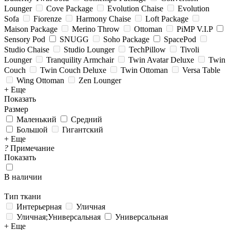
Lounger
Cove Package
Evolution Chaise
Evolution
Sofa
Fiorenze
Harmony Chaise
Loft Package
Maison Package
Merino Throw
Ottoman
PiMP V.I.P
Sensory Pod
SNUGG
Soho Package
SpacePod
Studio Chaise
Studio Lounger
TechPillow
Tivoli
Lounger
Tranquility Armchair
Twin Avatar Deluxe
Twin
Couch
Twin Couch Deluxe
Twin Ottoman
Versa Table
Wing Ottoman
Zen Lounger
+ Еще
Показать
Размер
Маленький
Средний
Большой
Гигантский
+ Еще
?
Примечание
Показать
В наличии
Тип ткани
Интерьерная
Уличная
Уличная;Универсальная
Универсальная
+ Еще