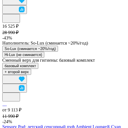
16 525 ₽
28 990 ₽
-43%
Наполнитель:
So-Lux (cминается ~20%/год)
So-Lux (cминается ~20%/год)
Hi-Lux (не сминается)
Сменный верх для гигиены:
базовый комплект
базовый комплект
+ второй верх
от 9 113 ₽
11 990 ₽
-24%
Sensory Pod: детский сенсорный пуф Ambient Lounge® Cyan