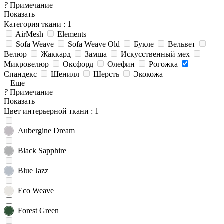
?
Примечание
Показать
Категория ткани
: 1
AirMesh
Elements
Sofa Weave
Sofa Weave Old
Букле
Вельвет
Велюр
Жаккард
Замша
Искусственный мех
Микровелюр
Оксфорд
Олефин
Рогожка
Спандекс
Шенилл
Шерсть
Экокожа
+ Еще
?
Примечание
Показать
Цвет интерьерной ткани
: 1
Aubergine Dream
Black Sapphire
Blue Jazz
Eco Weave
Forest Green