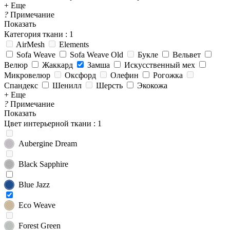
+ Еще
?
Примечание
Показать
Категория ткани
: 1
AirMesh
Elements
Sofa Weave
Sofa Weave Old
Букле
Вельвет
Велюр
Жаккард
Замша
Искусственный мех
Микровелюр
Оксфорд
Олефин
Рогожка
Спандекс
Шенилл
Шерсть
Экокожа
+ Еще
?
Примечание
Показать
Цвет интерьерной ткани
: 1
Aubergine Dream
Black Sapphire
Blue Jazz
Eco Weave
Forest Green