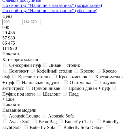
Сначала доступные
По свойству "Наличие в магазинах" (возрастание)
По свойству "Наличие в магазинах" (убывание)
Цена
990
29 485
57 980
86 475
114 970
Показать
Категория модели
Сенсорный пуф
Диван + столик
Комплект
Кофейный столик
Кресло
Кресло +
пуф
Кресло + столик
Кресло-мешок
Кресло-мешок
+ пуф
Напольная подушка
Оттоманка
Подушка
антистресс
Прямой диван
Прямой диван + пуф
Пуфик под ноги
Шезлонг
Плед
+ Еще
Показать
Название модели
Acoustic Lounge
Acoustic Sofa
Avatar Sofa
Bean Bag
Butterfly Chaise
Butterfly
Light Sofa
Butterfly Sofa
Butterfly Sofa Deluxe