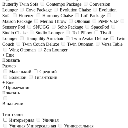
Butterfly Twin Sofa
Contempo Package
Conversion
Lounger
Cove Package
Evolution Chaise
Evolution
Sofa
Fiorenze
Harmony Chaise
Loft Package
Maison Package
Merino Throw
Ottoman
PiMP V.I.P
Sensory Pod
SNUGG
Soho Package
SpacePod
Studio Chaise
Studio Lounger
TechPillow
Tivoli
Lounger
Tranquility Armchair
Twin Avatar Deluxe
Twin
Couch
Twin Couch Deluxe
Twin Ottoman
Versa Table
Wing Ottoman
Zen Lounger
+ Еще
Показать
Размер
Маленький
Средний
Большой
Гигантский
+ Еще
?
Примечание
Показать
В наличии
Тип ткани
Интерьерная
Уличная
Уличная;Универсальная
Универсальная