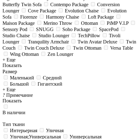
Butterfly Twin Sofa
Contempo Package
Conversion
Lounger
Cove Package
Evolution Chaise
Evolution
Sofa
Fiorenze
Harmony Chaise
Loft Package
Maison Package
Merino Throw
Ottoman
PiMP V.I.P
Sensory Pod
SNUGG
Soho Package
SpacePod
Studio Chaise
Studio Lounger
TechPillow
Tivoli
Lounger
Tranquility Armchair
Twin Avatar Deluxe
Twin
Couch
Twin Couch Deluxe
Twin Ottoman
Versa Table
Wing Ottoman
Zen Lounger
+ Еще
Показать
Размер
Маленький
Средний
Большой
Гигантский
+ Еще
?
Примечание
Показать
В наличии
Тип ткани
Интерьерная
Уличная
Уличная;Универсальная
Универсальная