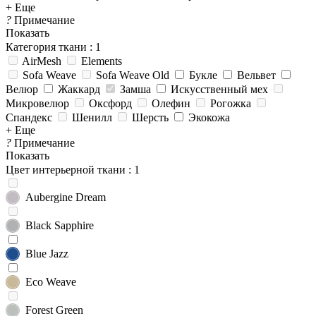
+ Еще
?
Примечание
Показать
Категория ткани
: 1
AirMesh
Elements
Sofa Weave
Sofa Weave Old
Букле
Вельвет
Велюр
Жаккард
Замша
Искусственный мех
Микровелюр
Оксфорд
Олефин
Рогожка
Спандекс
Шенилл
Шерсть
Экокожа
+ Еще
?
Примечание
Показать
Цвет интерьерной ткани
: 1
Aubergine Dream
Black Sapphire
Blue Jazz
Eco Weave
Forest Green