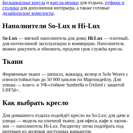
Бескаркасные кресла
и
кресла-мешки
для отдыха,
пуфики и
столики
для дополнения интерьера, а также готовые
дизайнерские комплекты
.
Наполнители So-Lux и Hi-Lux
So-Lux
— мягкий наполнитель для дома;
Hi-Lux
— плотный,
для интенсивной эксплуатации и коммерции. Наполнитель
можно докупить и обновить, продлив срок службы кресла.
Ткани
Фирменные ткани — шенилл, жаккард, велюр и Sofa Weave с
износостойкостью до 50 000 циклов по Мартиндейлу. Для
улицы — влаго- и УФ-стойкие Sunbrella и Oxford с защитой
UPF50+.
Как выбрать кресло
Для домашнего отдыха подойдёт кресло на So-Lux; для дачи и
улицы — модель на уличной ткани; для офиса, кафе и лаунж-
зон — наполнитель Hi-Lux. Расцветку легко подобрать под
интерьер из десятков доступных вариантов.