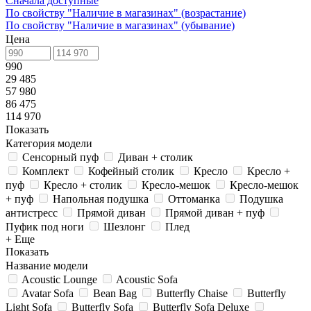
Сначала доступные
По свойству "Наличие в магазинах" (возрастание)
По свойству "Наличие в магазинах" (убывание)
Цена
990
29 485
57 980
86 475
114 970
Показать
Категория модели
Сенсорный пуф
Диван + столик
Комплект
Кофейный столик
Кресло
Кресло +
пуф
Кресло + столик
Кресло-мешок
Кресло-мешок
+ пуф
Напольная подушка
Оттоманка
Подушка
антистресс
Прямой диван
Прямой диван + пуф
Пуфик под ноги
Шезлонг
Плед
+ Еще
Показать
Название модели
Acoustic Lounge
Acoustic Sofa
Avatar Sofa
Bean Bag
Butterfly Chaise
Butterfly
Light Sofa
Butterfly Sofa
Butterfly Sofa Deluxe