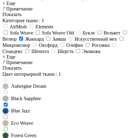
+ Еще
?
Примечание
Показать
Категория ткани
: 1
AirMesh
Elements
Sofa Weave
Sofa Weave Old
Букле
Вельвет
Велюр
Жаккард
Замша
Искусственный мех
Микровелюр
Оксфорд
Олефин
Рогожка
Спандекс
Шенилл
Шерсть
Экокожа
+ Еще
?
Примечание
Показать
Цвет интерьерной ткани
: 1
Aubergine Dream
Black Sapphire
Blue Jazz
Eco Weave
Forest Green