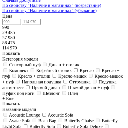
Сначала доступные
По свойству "Наличие в магазинах" (возрастание)
По свойству "Наличие в магазинах" (убывание)
Цена
990
29 485
57 980
86 475
114 970
Показать
Категория модели
Сенсорный пуф
Диван + столик
Комплект
Кофейный столик
Кресло
Кресло +
пуф
Кресло + столик
Кресло-мешок
Кресло-мешок
+ пуф
Напольная подушка
Оттоманка
Подушка
антистресс
Прямой диван
Прямой диван + пуф
Пуфик под ноги
Шезлонг
Плед
+ Еще
Показать
Название модели
Acoustic Lounge
Acoustic Sofa
Avatar Sofa
Bean Bag
Butterfly Chaise
Butterfly
Light Sofa
Butterfly Sofa
Butterfly Sofa Deluxe