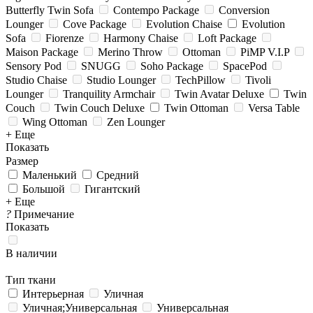
Butterfly Twin Sofa
Contempo Package
Conversion
Lounger
Cove Package
Evolution Chaise
Evolution
Sofa
Fiorenze
Harmony Chaise
Loft Package
Maison Package
Merino Throw
Ottoman
PiMP V.I.P
Sensory Pod
SNUGG
Soho Package
SpacePod
Studio Chaise
Studio Lounger
TechPillow
Tivoli
Lounger
Tranquility Armchair
Twin Avatar Deluxe
Twin
Couch
Twin Couch Deluxe
Twin Ottoman
Versa Table
Wing Ottoman
Zen Lounger
+ Еще
Показать
Размер
Маленький
Средний
Большой
Гигантский
+ Еще
?
Примечание
Показать
В наличии
Тип ткани
Интерьерная
Уличная
Уличная;Универсальная
Универсальная