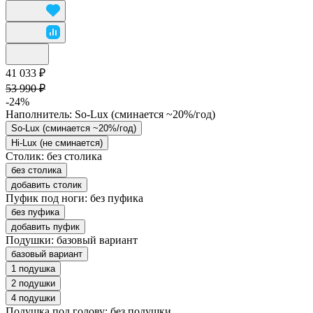
41 033 ₽
53 990 ₽
-24%
Наполнитель:
So-Lux (cминается ~20%/год)
So-Lux (cминается ~20%/год)
Hi-Lux (не сминается)
Столик:
без столика
без столика
добавить столик
Пуфик под ноги:
без пуфика
без пуфика
добавить пуфик
Подушки:
базовый вариант
базовый вариант
1 подушка
2 подушки
4 подушки
Подушка под голову:
без подушки