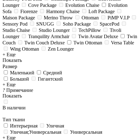
Lounger
Cove Package
Evolution Chaise
Evolution
Sofa
Fiorenze
Harmony Chaise
Loft Package
Maison Package
Merino Throw
Ottoman
PiMP V.I.P
Sensory Pod
SNUGG
Soho Package
SpacePod
Studio Chaise
Studio Lounger
TechPillow
Tivoli
Lounger
Tranquility Armchair
Twin Avatar Deluxe
Twin
Couch
Twin Couch Deluxe
Twin Ottoman
Versa Table
Wing Ottoman
Zen Lounger
+ Еще
Показать
Размер
Маленький
Средний
Большой
Гигантский
+ Еще
?
Примечание
Показать
В наличии
Тип ткани
Интерьерная
Уличная
Уличная;Универсальная
Универсальная
+ Еще