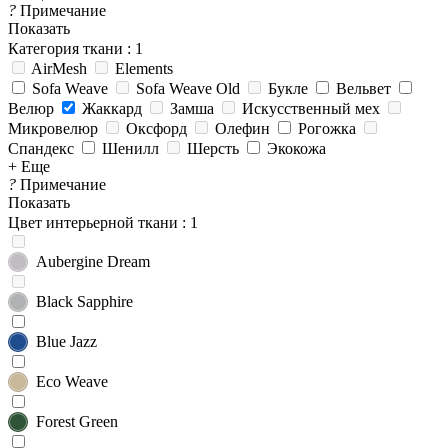
?
Примечание
Показать
Категория ткани
: 1
AirMesh
Elements
Sofa Weave
Sofa Weave Old
Букле
Вельвет
Велюр
Жаккард
Замша
Искусственный мех
Микровелюр
Оксфорд
Олефин
Рогожка
Спандекс
Шенилл
Шерсть
Экокожа
+ Еще
?
Примечание
Показать
Цвет интерьерной ткани
: 1
Aubergine Dream
Black Sapphire
Blue Jazz
Eco Weave
Forest Green