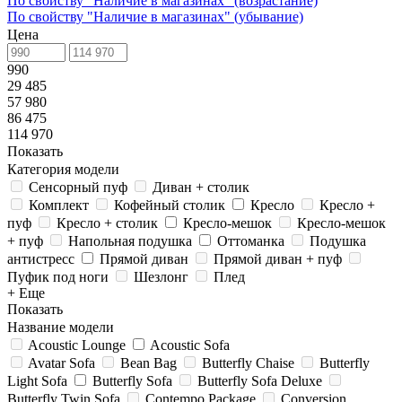
По свойству "Наличие в магазинах" (возрастание)
По свойству "Наличие в магазинах" (убывание)
Цена
990
29 485
57 980
86 475
114 970
Показать
Категория модели
Сенсорный пуф
Диван + столик
Комплект
Кофейный столик
Кресло
Кресло +
пуф
Кресло + столик
Кресло-мешок
Кресло-мешок
+ пуф
Напольная подушка
Оттоманка
Подушка
антистресс
Прямой диван
Прямой диван + пуф
Пуфик под ноги
Шезлонг
Плед
+ Еще
Показать
Название модели
Acoustic Lounge
Acoustic Sofa
Avatar Sofa
Bean Bag
Butterfly Chaise
Butterfly
Light Sofa
Butterfly Sofa
Butterfly Sofa Deluxe
Butterfly Twin Sofa
Contempo Package
Conversion