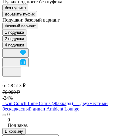
Пуфик под ноги:
без пуфика
без пуфика
добавить пуфик
Подушки:
базовый вариант
базовый вариант
1 подушка
2 подушки
4 подушки
от 58 513 ₽
76 990 ₽
-24%
Twin Couch Lime Citrus (Жаккард) — двухместный
бескаркасный диван Ambient Lounge
0
0
Под заказ
В корзину