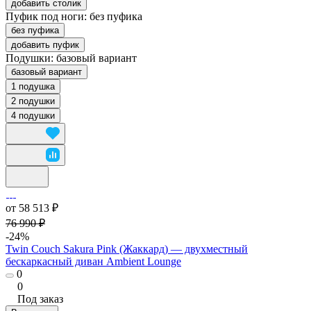
добавить столик
Пуфик под ноги:
без пуфика
без пуфика
добавить пуфик
Подушки:
базовый вариант
базовый вариант
1 подушка
2 подушки
4 подушки
от 58 513 ₽
76 990 ₽
-24%
Twin Couch Sakura Pink (Жаккард) — двухместный
бескаркасный диван Ambient Lounge
0
0
Под заказ