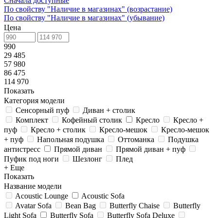
Сначала доступные
По свойству "Наличие в магазинах" (возрастание)
По свойству "Наличие в магазинах" (убывание)
Цена
990
29 485
57 980
86 475
114 970
Показать
Категория модели
Сенсорный пуф
Диван + столик
Комплект
Кофейный столик
Кресло
Кресло +
пуф
Кресло + столик
Кресло-мешок
Кресло-мешок
+ пуф
Напольная подушка
Оттоманка
Подушка
антистресс
Прямой диван
Прямой диван + пуф
Пуфик под ноги
Шезлонг
Плед
+ Еще
Показать
Название модели
Acoustic Lounge
Acoustic Sofa
Avatar Sofa
Bean Bag
Butterfly Chaise
Butterfly
Light Sofa
Butterfly Sofa
Butterfly Sofa Deluxe