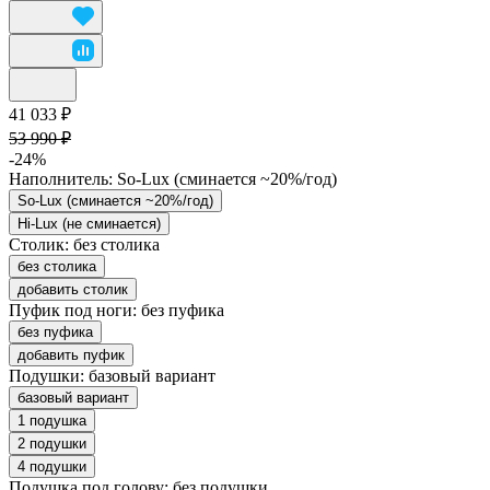
41 033 ₽
53 990 ₽
-24%
Наполнитель:
So-Lux (cминается ~20%/год)
So-Lux (cминается ~20%/год)
Hi-Lux (не сминается)
Столик:
без столика
без столика
добавить столик
Пуфик под ноги:
без пуфика
без пуфика
добавить пуфик
Подушки:
базовый вариант
базовый вариант
1 подушка
2 подушки
4 подушки
Подушка под голову:
без подушки