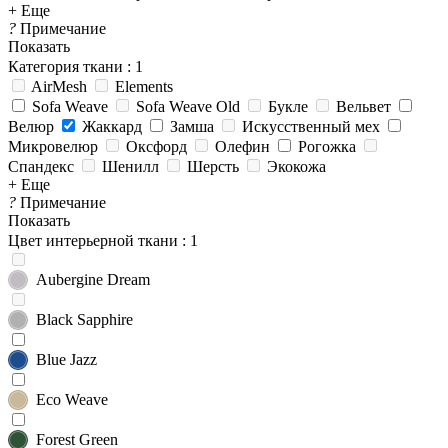
+ Еще
?
Примечание
Показать
Категория ткани
: 1
AirMesh
Elements
Sofa Weave
Sofa Weave Old
Букле
Вельвет
Велюр
Жаккард
Замша
Искусственный мех
Микровелюр
Оксфорд
Олефин
Рогожка
Спандекс
Шенилл
Шерсть
Экокожа
+ Еще
?
Примечание
Показать
Цвет интерьерной ткани
: 1
Aubergine Dream
Black Sapphire
Blue Jazz
Eco Weave
Forest Green