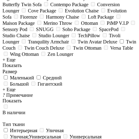
Butterfly Twin Sofa
Contempo Package
Conversion
Lounger
Cove Package
Evolution Chaise
Evolution
Sofa
Fiorenze
Harmony Chaise
Loft Package
Maison Package
Merino Throw
Ottoman
PiMP V.I.P
Sensory Pod
SNUGG
Soho Package
SpacePod
Studio Chaise
Studio Lounger
TechPillow
Tivoli
Lounger
Tranquility Armchair
Twin Avatar Deluxe
Twin
Couch
Twin Couch Deluxe
Twin Ottoman
Versa Table
Wing Ottoman
Zen Lounger
+ Еще
Показать
Размер
Маленький
Средний
Большой
Гигантский
+ Еще
?
Примечание
Показать
В наличии
Тип ткани
Интерьерная
Уличная
Уличная;Универсальная
Универсальная