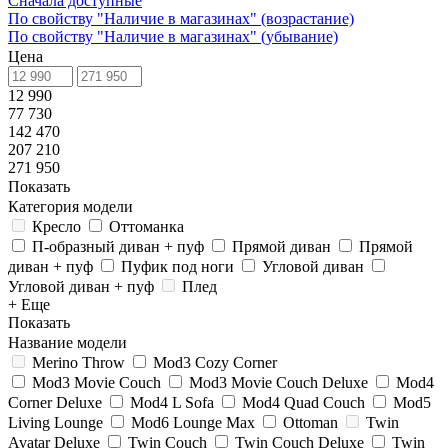
Сначала доступные
По свойству "Наличие в магазинах" (возрастание)
По свойству "Наличие в магазинах" (убывание)
Цена
12 990
77 730
142 470
207 210
271 950
Показать
Категория модели
Кресло
Оттоманка
П-образный диван + пуф
Прямой диван
Прямой
диван + пуф
Пуфик под ноги
Угловой диван
Угловой диван + пуф
Плед
+ Еще
Показать
Название модели
Merino Throw
Mod3 Cozy Corner
Mod3 Movie Couch
Mod3 Movie Couch Deluxe
Mod4
Corner Deluxe
Mod4 L Sofa
Mod4 Quad Couch
Mod5
Living Lounge
Mod6 Lounge Max
Ottoman
Twin
Avatar Deluxe
Twin Couch
Twin Couch Deluxe
Twin