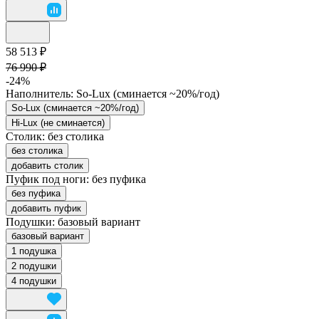
58 513 ₽
76 990 ₽
-24%
Наполнитель:
So-Lux (cминается ~20%/год)
So-Lux (cминается ~20%/год)
Hi-Lux (не сминается)
Столик:
без столика
без столика
добавить столик
Пуфик под ноги:
без пуфика
без пуфика
добавить пуфик
Подушки:
базовый вариант
базовый вариант
1 подушка
2 подушки
4 подушки