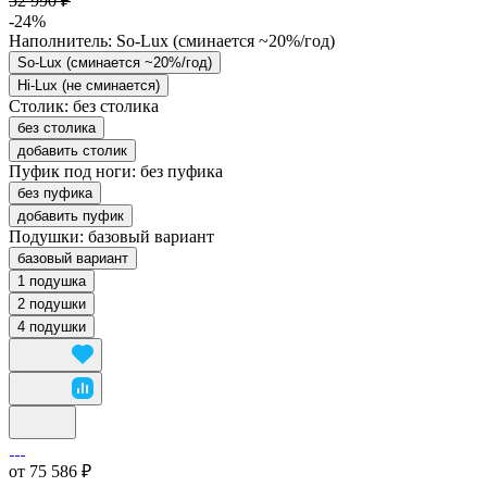
52 990 ₽
-24%
Наполнитель:
So-Lux (cминается ~20%/год)
So-Lux (cминается ~20%/год)
Hi-Lux (не сминается)
Столик:
без столика
без столика
добавить столик
Пуфик под ноги:
без пуфика
без пуфика
добавить пуфик
Подушки:
базовый вариант
базовый вариант
1 подушка
2 подушки
4 подушки
от 75 586 ₽