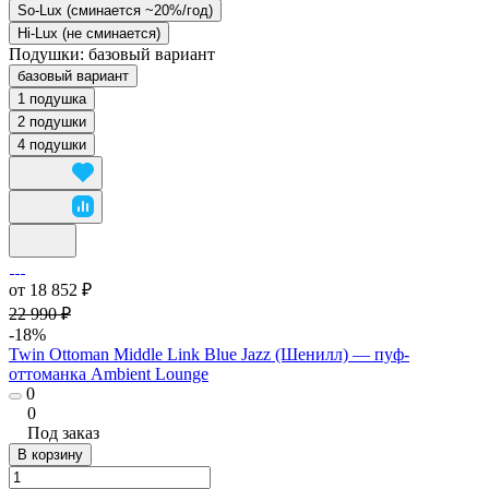
So-Lux (cминается ~20%/год)
Hi-Lux (не сминается)
Подушки:
базовый вариант
базовый вариант
1 подушка
2 подушки
4 подушки
от 18 852 ₽
22 990 ₽
-18%
Twin Ottoman Middle Link Blue Jazz (Шенилл) — пуф-
оттоманка Ambient Lounge
0
0
Под заказ
В корзину