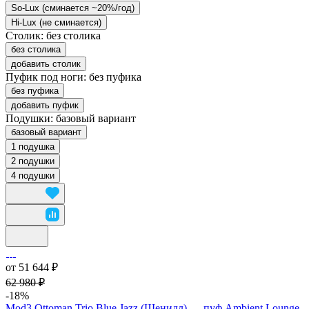
So-Lux (cминается ~20%/год)
Hi-Lux (не сминается)
Столик:
без столика
без столика
добавить столик
Пуфик под ноги:
без пуфика
без пуфика
добавить пуфик
Подушки:
базовый вариант
базовый вариант
1 подушка
2 подушки
4 подушки
от 51 644 ₽
62 980 ₽
-18%
Mod3 Ottoman Trio Blue Jazz (Шенилл) — пуф Ambient Lounge