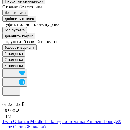
Hi-Lux (не сминается)
Столик:
без столика
без столика
добавить столик
Пуфик под ноги:
без пуфика
без пуфика
добавить пуфик
Подушки:
базовый вариант
базовый вариант
1 подушка
2 подушки
4 подушки
от 22 132 ₽
26 990 ₽
-18%
Twin Ottoman Middle Link: пуф-оттоманка Ambient Lounge®
Lime Citrus (Жаккард)