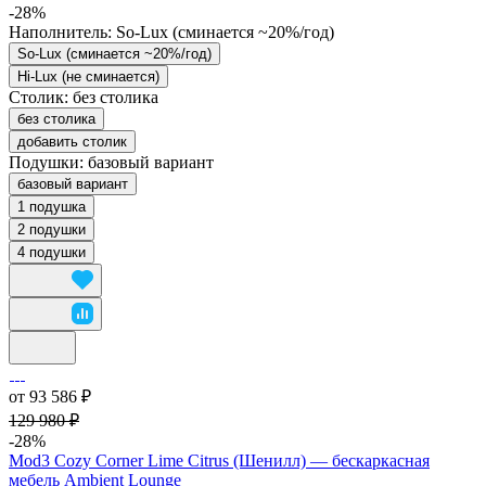
-28%
Наполнитель:
So-Lux (cминается ~20%/год)
So-Lux (cминается ~20%/год)
Hi-Lux (не сминается)
Столик:
без столика
без столика
добавить столик
Подушки:
базовый вариант
базовый вариант
1 подушка
2 подушки
4 подушки
от 93 586 ₽
129 980 ₽
-28%
Mod3 Cozy Corner Lime Citrus (Шенилл) — бескаркасная
мебель Ambient Lounge