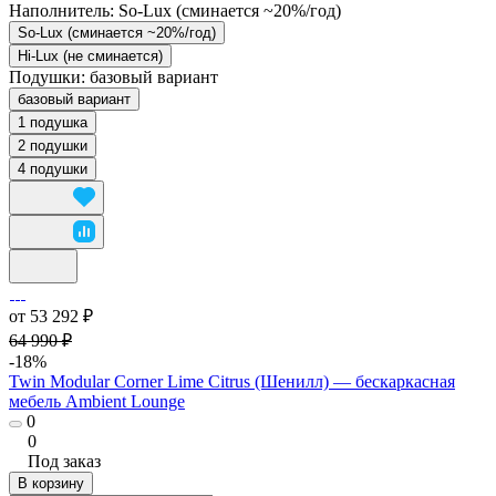
Наполнитель:
So-Lux (cминается ~20%/год)
So-Lux (cминается ~20%/год)
Hi-Lux (не сминается)
Подушки:
базовый вариант
базовый вариант
1 подушка
2 подушки
4 подушки
от 53 292 ₽
64 990 ₽
-18%
Twin Modular Corner Lime Citrus (Шенилл) — бескаркасная
мебель Ambient Lounge
0
0
Под заказ
В корзину