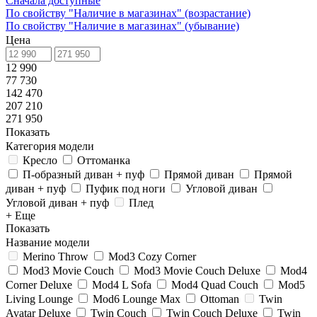
Сначала доступные
По свойству "Наличие в магазинах" (возрастание)
По свойству "Наличие в магазинах" (убывание)
Цена
12 990
77 730
142 470
207 210
271 950
Показать
Категория модели
Кресло
Оттоманка
П-образный диван + пуф
Прямой диван
Прямой
диван + пуф
Пуфик под ноги
Угловой диван
Угловой диван + пуф
Плед
+ Еще
Показать
Название модели
Merino Throw
Mod3 Cozy Corner
Mod3 Movie Couch
Mod3 Movie Couch Deluxe
Mod4
Corner Deluxe
Mod4 L Sofa
Mod4 Quad Couch
Mod5
Living Lounge
Mod6 Lounge Max
Ottoman
Twin
Avatar Deluxe
Twin Couch
Twin Couch Deluxe
Twin