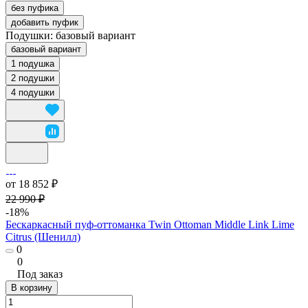
без пуфика
добавить пуфик
Подушки:
базовый вариант
базовый вариант
1 подушка
2 подушки
4 подушки
от 18 852 ₽
22 990 ₽
-18%
Бескаркасный пуф-оттоманка Twin Ottoman Middle Link Lime
Citrus (Шенилл)
0
0
Под заказ
В корзину