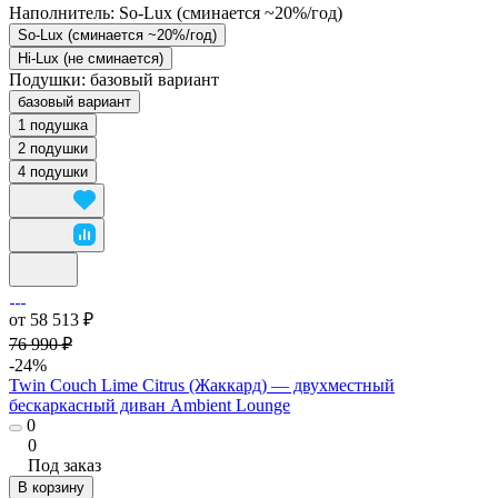
Наполнитель:
So-Lux (cминается ~20%/год)
So-Lux (cминается ~20%/год)
Hi-Lux (не сминается)
Подушки:
базовый вариант
базовый вариант
1 подушка
2 подушки
4 подушки
от 58 513 ₽
76 990 ₽
-24%
Twin Couch Lime Citrus (Жаккард) — двухместный
бескаркасный диван Ambient Lounge
0
0
Под заказ
В корзину