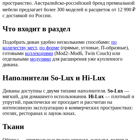
пространство. Австралийско-российский бренд премиальной
мебели предлагает более 300 моделей и расцветок от 12 990 ₽
с доставкой по России.
Что входит в раздел
Подобрать диван удобно несколькими способами:
по
количеству мест
,
по форме
(прямые, угловые, П-образные),
готовыми
коллекциями
(Mod2–Mod6, Twin Couch) или
отдельными
модулями
для расширения уже купленного
дивана.
Наполнители So-Lux и Hi-Lux
Диваны доступны с двумя типами наполнителя.
So-Lux
—
мягкий, для домашнего использования.
Hi-Lux
— плотный и
упругий, практически не проседает и рассчитан на
интенсивную эксплуатацию в коммерческих пространствах:
отелях, ресторанах и лаунж-зонах.
Ткани
Обивка — премиальные ткани: шенилл, жаккард, велюр и