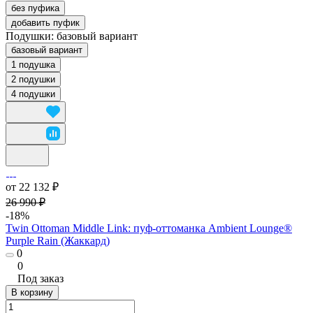
без пуфика
добавить пуфик
Подушки:
базовый вариант
базовый вариант
1 подушка
2 подушки
4 подушки
от 22 132 ₽
26 990 ₽
-18%
Twin Ottoman Middle Link: пуф-оттоманка Ambient Lounge®
Purple Rain (Жаккард)
0
0
Под заказ
В корзину