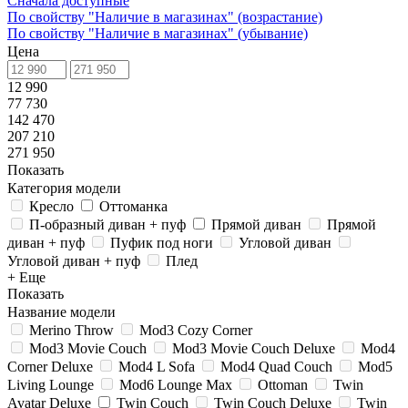
Сначала доступные
По свойству "Наличие в магазинах" (возрастание)
По свойству "Наличие в магазинах" (убывание)
Цена
12 990
77 730
142 470
207 210
271 950
Показать
Категория модели
Кресло
Оттоманка
П-образный диван + пуф
Прямой диван
Прямой
диван + пуф
Пуфик под ноги
Угловой диван
Угловой диван + пуф
Плед
+ Еще
Показать
Название модели
Merino Throw
Mod3 Cozy Corner
Mod3 Movie Couch
Mod3 Movie Couch Deluxe
Mod4
Corner Deluxe
Mod4 L Sofa
Mod4 Quad Couch
Mod5
Living Lounge
Mod6 Lounge Max
Ottoman
Twin
Avatar Deluxe
Twin Couch
Twin Couch Deluxe
Twin