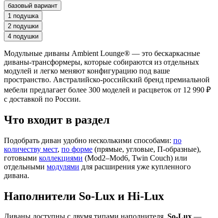
базовый вариант
1 подушка
2 подушки
4 подушки
Модульные диваны Ambient Lounge® — это бескаркасные
диваны-трансформеры, которые собираются из отдельных
модулей и легко меняют конфигурацию под ваше
пространство. Австралийско-российский бренд премиальной
мебели предлагает более 300 моделей и расцветок от 12 990 ₽
с доставкой по России.
Что входит в раздел
Подобрать диван удобно несколькими способами:
по
количеству мест
,
по форме
(прямые, угловые, П-образные),
готовыми
коллекциями
(Mod2–Mod6, Twin Couch) или
отдельными
модулями
для расширения уже купленного
дивана.
Наполнители So-Lux и Hi-Lux
Диваны доступны с двумя типами наполнителя.
So-Lux
—