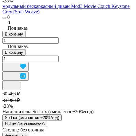
-28%
модульный бескаркасный диван Mod3 Movie Couch Keystone
Grey (Sofa Weave)
0
0
Под заказ
В корзину
Под заказ
В корзину
60 466 ₽
83 980 ₽
-28%
Наполнитель:
So-Lux (cминается ~20%/год)
So-Lux (cминается ~20%/год)
Hi-Lux (не сминается)
Столик:
без столика
без столика