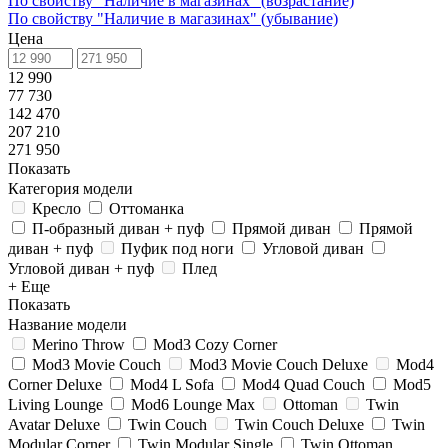
По свойству "Наличие в магазинах" (возрастание)
По свойству "Наличие в магазинах" (убывание)
Цена
12 990
77 730
142 470
207 210
271 950
Показать
Категория модели
Кресло
Оттоманка
П-образный диван + пуф
Прямой диван
Прямой
диван + пуф
Пуфик под ноги
Угловой диван
Угловой диван + пуф
Плед
+ Еще
Показать
Название модели
Merino Throw
Mod3 Cozy Corner
Mod3 Movie Couch
Mod3 Movie Couch Deluxe
Mod4
Corner Deluxe
Mod4 L Sofa
Mod4 Quad Couch
Mod5
Living Lounge
Mod6 Lounge Max
Ottoman
Twin
Avatar Deluxe
Twin Couch
Twin Couch Deluxe
Twin
Modular Corner
Twin Modular Single
Twin Ottoman