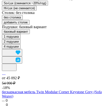
So-Lux (cминается ~20%/год)
Hi-Lux (не сминается)
Столик:
без столика
без столика
добавить столик
Подушки:
базовый вариант
базовый вариант
1 подушка
2 подушки
4 подушки
от 45 092 ₽
54 990 ₽
-18%
бескаркасная мебель Twin Modular Corner Keystone Grey (Sofa
Weave)
0
0