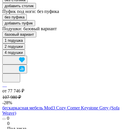
добавить столик
Пуфик под ноги:
без пуфика
без пуфика
добавить пуфик
Подушки:
базовый вариант
базовый вариант
1 подушка
2 подушки
4 подушки
от 77 746 ₽
107 980 ₽
-28%
бескаркасная мебель Mod3 Cozy Corner Keystone Grey (Sofa
Weave)
0
0
Под заказ