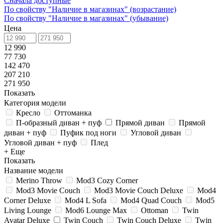
Сначала доступные
По свойству "Наличие в магазинах" (возрастание)
По свойству "Наличие в магазинах" (убывание)
Цена
12 990
77 730
142 470
207 210
271 950
Показать
Категория модели
Кресло
Оттоманка
П-образный диван + пуф
Прямой диван
Прямой
диван + пуф
Пуфик под ноги
Угловой диван
Угловой диван + пуф
Плед
+ Еще
Показать
Название модели
Merino Throw
Mod3 Cozy Corner
Mod3 Movie Couch
Mod3 Movie Couch Deluxe
Mod4
Corner Deluxe
Mod4 L Sofa
Mod4 Quad Couch
Mod5
Living Lounge
Mod6 Lounge Max
Ottoman
Twin
Avatar Deluxe
Twin Couch
Twin Couch Deluxe
Twin