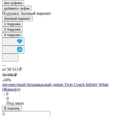
без пуфика
добавить пуфик
Подушки:
базовый вариант
базовый вариант
1 подушка
2 подушки
4 подушки
от 58 513 ₽
76 990 ₽
-24%
двухместный бескаркасный диван Twin Couch Infinity White
(Жаккард)
0
0
Под заказ
В корзину