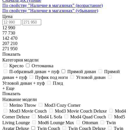
Сначала доступные
По свойству "Наличие в магазинах" (возрастание)
По свойству "Наличие в магазинах" (убывание)
Цена
12 990
77 730
142 470
207 210
271 950
Показать
Категория модели
Кресло
Оттоманка
П-образный диван + пуф
Прямой диван
Прямой
диван + пуф
Пуфик под ноги
Угловой диван
Угловой диван + пуф
Плед
+ Еще
Показать
Название модели
Merino Throw
Mod3 Cozy Corner
Mod3 Movie Couch
Mod3 Movie Couch Deluxe
Mod4
Corner Deluxe
Mod4 L Sofa
Mod4 Quad Couch
Mod5
Living Lounge
Mod6 Lounge Max
Ottoman
Twin
Avatar Deluxe
Twin Couch
Twin Couch Deluxe
Twin