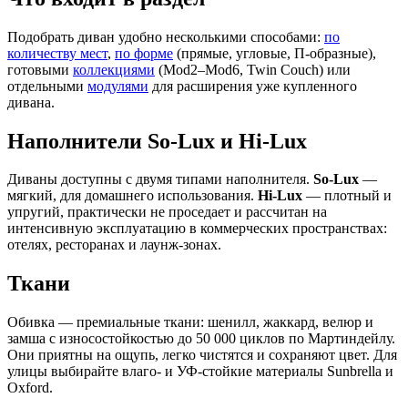
Подобрать диван удобно несколькими способами:
по
количеству мест
,
по форме
(прямые, угловые, П-образные),
готовыми
коллекциями
(Mod2–Mod6, Twin Couch) или
отдельными
модулями
для расширения уже купленного
дивана.
Наполнители So-Lux и Hi-Lux
Диваны доступны с двумя типами наполнителя.
So-Lux
—
мягкий, для домашнего использования.
Hi-Lux
— плотный и
упругий, практически не проседает и рассчитан на
интенсивную эксплуатацию в коммерческих пространствах:
отелях, ресторанах и лаунж-зонах.
Ткани
Обивка — премиальные ткани: шенилл, жаккард, велюр и
замша с износостойкостью до 50 000 циклов по Мартиндейлу.
Они приятны на ощупь, легко чистятся и сохраняют цвет. Для
улицы выбирайте влаго- и УФ-стойкие материалы Sunbrella и
Oxford.