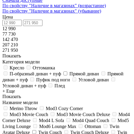
Сначала доступные
По свойству "Наличие в магазинах" (возрастание)
По свойству "Наличие в магазинах" (убывание)
Цена
12 990
77 730
142 470
207 210
271 950
Показать
Категория модели
Кресло
Оттоманка
П-образный диван + пуф
Прямой диван
Прямой
диван + пуф
Пуфик под ноги
Угловой диван
Угловой диван + пуф
Плед
+ Еще
Показать
Название модели
Merino Throw
Mod3 Cozy Corner
Mod3 Movie Couch
Mod3 Movie Couch Deluxe
Mod4
Corner Deluxe
Mod4 L Sofa
Mod4 Quad Couch
Mod5
Living Lounge
Mod6 Lounge Max
Ottoman
Twin
Avatar Deluxe
Twin Couch
Twin Couch Deluxe
Twin