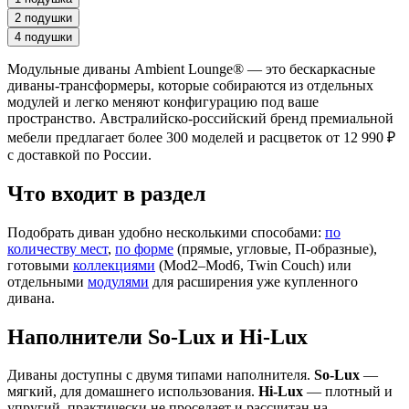
2 подушки
4 подушки
Модульные диваны Ambient Lounge® — это бескаркасные
диваны-трансформеры, которые собираются из отдельных
модулей и легко меняют конфигурацию под ваше
пространство. Австралийско-российский бренд премиальной
мебели предлагает более 300 моделей и расцветок от 12 990 ₽
с доставкой по России.
Что входит в раздел
Подобрать диван удобно несколькими способами:
по
количеству мест
,
по форме
(прямые, угловые, П-образные),
готовыми
коллекциями
(Mod2–Mod6, Twin Couch) или
отдельными
модулями
для расширения уже купленного
дивана.
Наполнители So-Lux и Hi-Lux
Диваны доступны с двумя типами наполнителя.
So-Lux
—
мягкий, для домашнего использования.
Hi-Lux
— плотный и
упругий, практически не проседает и рассчитан на