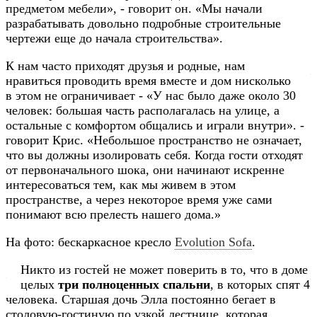
предметом мебели», - говорит он. «Мы начали
разрабатывать довольно подробные строительные
чертежи еще до начала строительства»
.
К нам часто приходят друзья и родные, нам
нравиться проводить время вместе и дом нисколько
в этом не ограничивает - «У нас было даже около 30
человек: большая часть располагалась на улице, а
остальные с комфортом общались и играли внутри». -
говорит Крис. «Небольшое пространство не означает,
что вы должны изолировать себя. Когда гости отходят
от первоначального шока, они начинают искренне
интересоваться тем, как мы живем в этом
пространстве, а через некоторое время уже сами
понимают всю прелесть нашего дома.»
На фото:
бескаркасное кресло
Evolution Sofa
.
Никто из гостей не может поверить в то, что в доме
целых
три полноценных спальни
, в которых спят 4
человека. Старшая дочь Элла постоянно бегает
в
столовую-гостиную
по узкой лестнице, которая