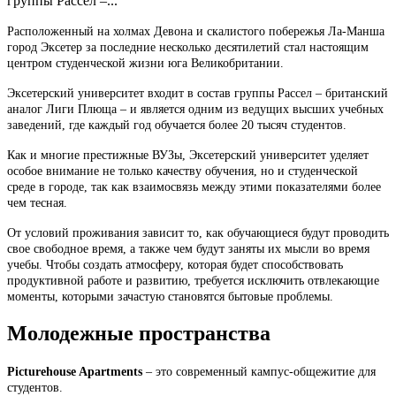
группы Рассел –...
Расположенный на холмах Девона и скалистого побережья Ла-Манша
город Эксетер за последние несколько десятилетий стал настоящим
центром студенческой жизни юга Великобритании.
Эксетерский университет входит в состав группы Рассел – британский
аналог Лиги Плюща – и является одним из ведущих высших учебных
заведений, где каждый год обучается более 20 тысяч студентов.
Как и многие престижные ВУЗы, Эксетерский университет уделяет
особое внимание не только качеству обучения, но и студенческой
среде в городе, так как взаимосвязь между этими показателями более
чем тесная.
От условий проживания зависит то, как обучающиеся будут проводить
свое свободное время, а также чем будут заняты их мысли во время
учебы. Чтобы создать атмосферу, которая будет способствовать
продуктивной работе и развитию, требуется исключить отвлекающие
моменты, которыми зачастую становятся бытовые проблемы.
Молодежные пространства
Picturehouse Apartments
– это современный кампус-общежитие для
студентов.