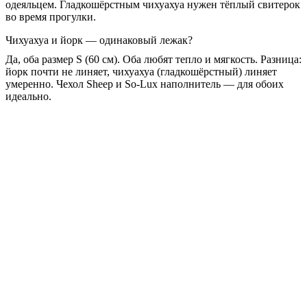
одеяльцем. Гладкошёрстным чихуахуа нужен тёплый свитерок
во время прогулки.
Чихуахуа и йорк — одинаковый лежак?
Да, оба размер S (60 см). Оба любят тепло и мягкость. Разница:
йорк почти не линяет, чихуахуа (гладкошёрстный) линяет
умеренно. Чехол Sheep и So-Lux наполнитель — для обоих
идеально.