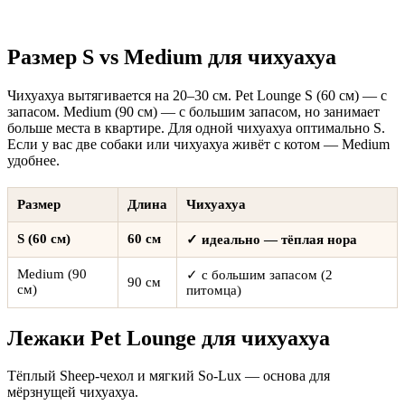
Размер S vs Medium для чихуахуа
Чихуахуа вытягивается на 20–30 см. Pet Lounge S (60 см) — с
запасом. Medium (90 см) — с большим запасом, но занимает
больше места в квартире. Для одной чихуахуа оптимально S.
Если у вас две собаки или чихуахуа живёт с котом — Medium
удобнее.
Размер
Длина
Чихуахуа
S (60 см)
60 см
✓ идеально — тёплая нора
Medium (90
✓ с большим запасом (2
90 см
см)
питомца)
Лежаки Pet Lounge для чихуахуа
Тёплый Sheep-чехол и мягкий So-Lux — основа для
мёрзнущей чихуахуа.