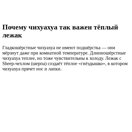
Почему чихуахуа так важен тёплый
лежак
Гладкошёрстные чихуахуа не имеют подшёрстка — они
мёрзнут даже при комнатной температуре. Длинношёрстные
чихуахуа теплее, но тоже чувствительны к холоду. Лежак с
Sheep-чехлом (шерпа) создаёт тёплое «гнёздышко», в котором
чихуахуа прячет нос и лапки.