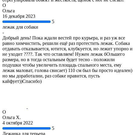
О
Ольга
16 декабря 2023
5
лежак для собаки
-
Добрый день! Пока ждали вестей про курьера, и раз уж все
равно химчистить, решили ещё раз протестить лежак. Собака
отдавать отказывается, ютится, клубкуется, но лежит упорно и
не уходит ????. Так что оставляем! Нужен лежак бОльшего
размера, но в тогда остальным будет тесно - положили
подушки чтобы увеличить площадь спального места, ему
лежак маловат, голова свисает) 110 см был бы просто идеален)
но мы доработалии, раз собаке нравится, пусть
кайфует))Спасибо)
О
Ольга Х.
4 октября 2022
5
Лежанка для терьера