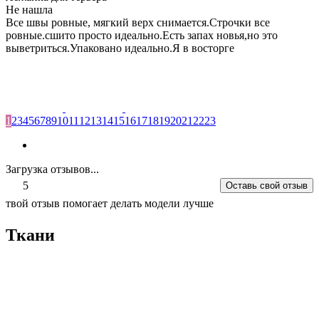
Не нашла
Все швы ровные, мягкий верх снимается.Строчки все
ровные.сшито просто идеально.Есть запах новья,но это
выветриться.Упаковано идеально.Я в восторге
1
2
3
4
5
6
7
8
9
10
11
12
13
14
15
16
17
18
19
20
21
22
23
Загрузка отзывов...
5
Оставь свой отзыв
твой отзыв помогает делать модели лучше
Ткани