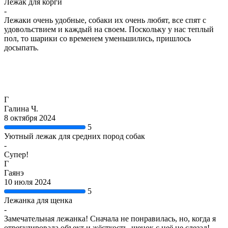
Лежак для корги
-
Лежаки очень удобные, собаки их очень любят, все спят с
удовольствием и каждый на своем. Поскольку у нас теплый
пол, то шарики со временем уменьшились, пришлось
досыпать.
Г
Галина Ч.
8 октября 2024
5
Уютный лежак для средних пород собак
-
Супер!
Г
Гаянэ
10 июля 2024
5
Лежанка для щенка
-
Замечательная лежанка! Сначала не понравилась, но, когда я
отрегулировала объект и жёсткость, щенок с неё не слезал!