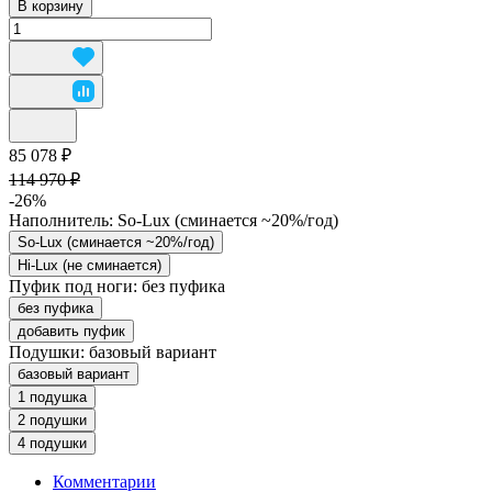
В корзину
85 078 ₽
114 970 ₽
-26%
Наполнитель:
So-Lux (cминается ~20%/год)
So-Lux (cминается ~20%/год)
Hi-Lux (не сминается)
Пуфик под ноги:
без пуфика
без пуфика
добавить пуфик
Подушки:
базовый вариант
базовый вариант
1 подушка
2 подушки
4 подушки
Комментарии