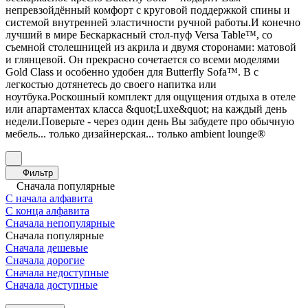
непревзойдённый комфорт с круговой поддержкой спины и
системой внутренней эластичности ручной работы.И конечно
лучший в мире Бескаркасный стол-пуф Versa Table™, со
съемной столешницей из акрила и двумя сторонами: матовой
и глянцевой. Он прекрасно сочетается со всеми моделями
Gold Class и особенно удобен для Butterfly Sofa™. В с
легкостью дотянетесь до своего напитка или
ноутбука.Роскошный комплект для ощущения отдыха в отеле
или апартаментах класса &quot;Luxe&quot; на каждый день
недели.Поверьте - через один день Вы забудете про обычную
мебель... только дизайнерская... только ambient lounge®
Фильтр
Сначала популярные
С начала алфавита
С конца алфавита
Сначала непопулярные
Сначала популярные
Сначала дешевые
Сначала дорогие
Сначала недоступные
Сначала доступные