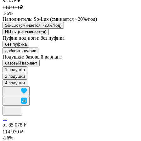
85 078 ₽
114 970 ₽
-26%
Наполнитель:
So-Lux (cминается ~20%/год)
So-Lux (cминается ~20%/год)
Hi-Lux (не сминается)
Пуфик под ноги:
без пуфика
без пуфика
добавить пуфик
Подушки:
базовый вариант
базовый вариант
1 подушка
2 подушки
4 подушки
от 85 078 ₽
114 970 ₽
-26%