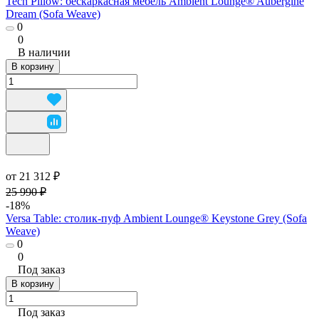
Tech Pillow: бескаркасная мебель Ambient Lounge® Aubergine
Dream (Sofa Weave)
0
0
В наличии
В корзину
от 21 312 ₽
25 990 ₽
-18%
Versa Table: столик-пуф Ambient Lounge® Keystone Grey (Sofa
Weave)
0
0
Под заказ
В корзину
Под заказ