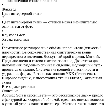
— повышенной износостойкости
:
Жаккард
Цвет интерьерной ткани
?
Цвет интерьерной ткани — оттенок может незначительно
отличаться от фото
:
Keystone Grey
Характеристики
:
Герметичное регулирование объёма наполнителя (мягкости/
плотности), Высококачественная синтетическая ткань
перекрестного плетения, Лоскутный крой модели, Мягкий,
Преднаполнено и готово к использованию, Два отсека для
наполнения: раздельно спинка и сидение, Подходящий пуф -
продается отдельно, Система внутренней элластичности и
удержания формы, Безопасная молния YKK (без язычка),
Широкое сиденье, Износостойкая ткань 600г/м2, Тактильная
ткань
Все характеристики
Описание
Acoustic Sofa в сером цвете — это бескаркасное лаунж кресло
с фактурной жаккардовой обивкой, идеально вписывающееся
в уютный уголок вашего интерьера. Мягкое и тактильное, это