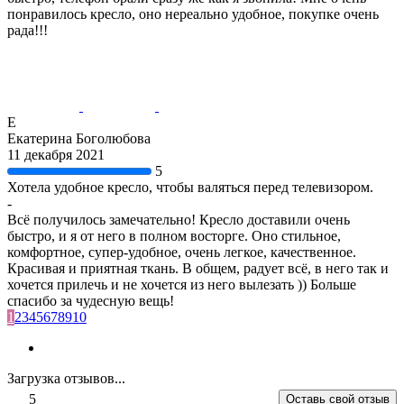
понравилось кресло, оно нереально удобное, покупке очень
рада!!!
Е
Екатерина Боголюбова
11 декабря 2021
5
Хотела удобное кресло, чтобы валяться перед телевизором.
-
Всё получилось замечательно! Кресло доставили очень
быстро, и я от него в полном восторге. Оно стильное,
комфортное, супер-удобное, очень легкое, качественное.
Красивая и приятная ткань. В общем, радует всё, в него так и
хочется прилечь и не хочется из него вылезать )) Больше
спасибо за чудесную вещь!
1
2
3
4
5
6
7
8
9
10
Загрузка отзывов...
5
Оставь свой отзыв