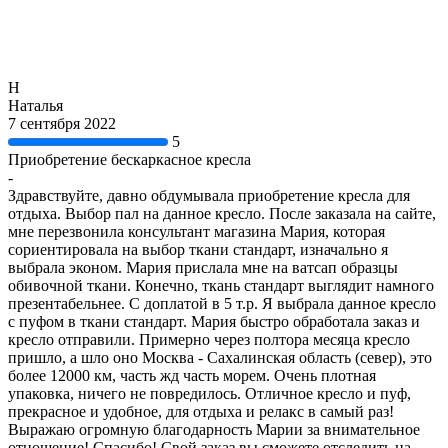
Н
Наталья
7 сентября 2022
5
Приобретение бескаркасное кресла
-
Здравствуйте, давно обдумывала приобретение кресла для
отдыха. Выбор пал на данное кресло. После заказала на сайте,
мне перезвонила консультант магазина Мария, которая
сориентировала на выбор ткани стандарт, изначально я
выбрала эконом. Мария прислала мне на ватсап образцы
обивочной ткани. Конечно, ткань стандарт выглядит намного
презентабельнее. С доплатой в 5 т.р. Я выбрала данное кресло
с пуфом в ткани стандарт. Мария быстро обработала заказ и
кресло отправили. Примерно через полтора месяца кресло
пришло, а шло оно Москва - Сахалинская область (север), это
более 12000 км, часть жд часть морем. Очень плотная
упаковка, ничего не повредилось. Отличное кресло и пуф,
прекрасное и удобное, для отдыха и релакс в самый раз!
Выражаю огромную благодарность Марии за внимательное
отношение! Спасибо! Свой заказ вы сможете отследить на