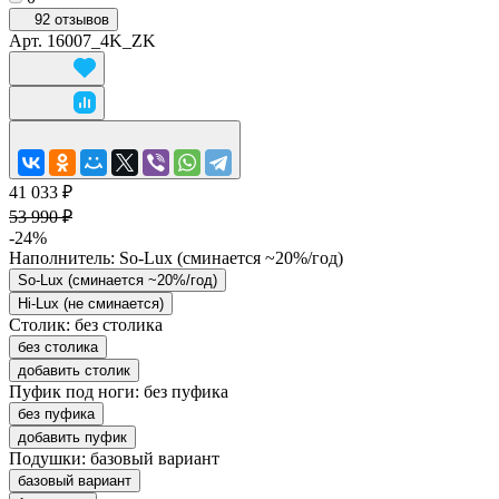
92 отзывов
Арт.
16007_4K_ZK
41 033 ₽
53 990 ₽
-24%
Наполнитель:
So-Lux (cминается ~20%/год)
So-Lux (cминается ~20%/год)
Hi-Lux (не сминается)
Столик:
без столика
без столика
добавить столик
Пуфик под ноги:
без пуфика
без пуфика
добавить пуфик
Подушки:
базовый вариант
базовый вариант