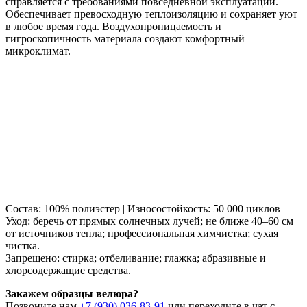
справляется с требованиями повседневной эксплуатации.
Обеспечивает превосходную теплоизоляцию и сохраняет уют
в любое время года. Воздухопроницаемость и
гигроскопичность материала создают комфортный
микроклимат.
Состав: 100% полиэстер | Износостойкость: 50 000 циклов
Уход: беречь от прямых солнечных лучей; не ближе 40–60 см
от источников тепла; профессиональная химчистка; сухая
чистка.
Запрещено: стирка; отбеливание; глажка; абразивные и
хлорсодержащие средства.
Закажем образцы велюра?
Позвоните нам
+7 (930) 036-83-91
или переходите в чат с