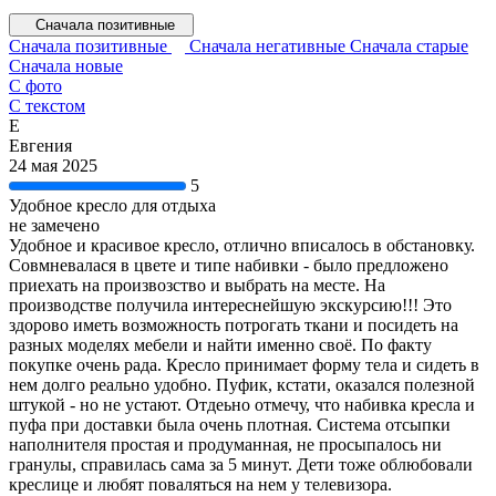
Сначала позитивные
Сначала позитивные
Сначала негативные
Сначала старые
Сначала новые
С фото
С текстом
Е
Евгения
24 мая 2025
5
Удобное кресло для отдыха
не замечено
Удобное и красивое кресло, отлично вписалось в обстановку.
Совмневалася в цвете и типе набивки - было предложено
приехать на произвозство и выбрать на месте. На
производстве получила интереснейшую экскурсию!!! Это
здорово иметь возможность потрогать ткани и посидеть на
разных моделях мебели и найти именно своё. По факту
покупке очень рада. Кресло принимает форму тела и сидеть в
нем долго реально удобно. Пуфик, кстати, оказался полезной
штукой - но не устают. Отдеьно отмечу, что набивка кресла и
пуфа при доставки была очень плотная. Система отсыпки
наполнителя простая и продуманная, не просыпалось ни
гранулы, справилась сама за 5 минут. Дети тоже облюбовали
креслице и любят поваляться на нем у телевизора.