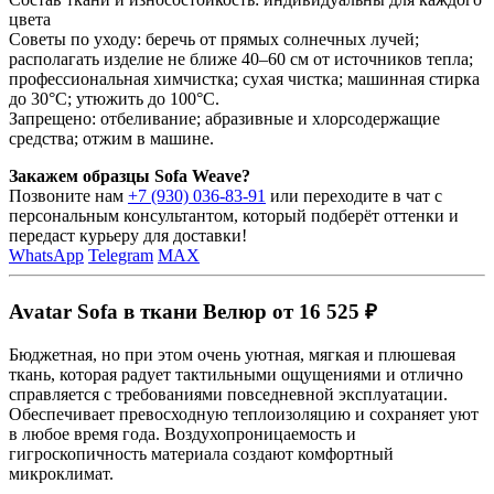
цвета
Советы по уходу: беречь от прямых солнечных лучей;
располагать изделие не ближе 40–60 см от источников тепла;
профессиональная химчистка; сухая чистка; машинная стирка
до 30°C; утюжить до 100°C.
Запрещено: отбеливание; абразивные и хлорсодержащие
средства; отжим в машине.
Закажем образцы Sofa Weave?
Позвоните нам
+7 (930) 036-83-91
или переходите в чат с
персональным консультантом, который подберёт оттенки и
передаст курьеру для доставки!
WhatsApp
Telegram
MAX
Avatar Sofa в ткани Велюр от 16 525 ₽
Бюджетная, но при этом очень уютная, мягкая и плюшевая
ткань, которая радует тактильными ощущениями и отлично
справляется с требованиями повседневной эксплуатации.
Обеспечивает превосходную теплоизоляцию и сохраняет уют
в любое время года. Воздухопроницаемость и
гигроскопичность материала создают комфортный
микроклимат.