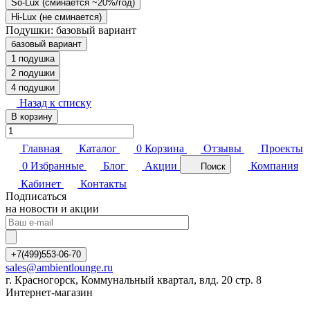
So-Lux (cминается ~20%/год)
Hi-Lux (не сминается)
Подушки:
базовый вариант
базовый вариант
1 подушка
2 подушки
4 подушки
Назад к списку
В корзину
Главная
Каталог
0
Корзина
Отзывы
Проекты
0
Избранные
Блог
Акции
Компания
Поиск
Кабинет
Контакты
Подписаться
на новости и акции
+7(499)553-06-70
sales@ambientlounge.ru
г. Красногорск, Коммунальный квартал, влд. 20 стр. 8
Интернет-магазин