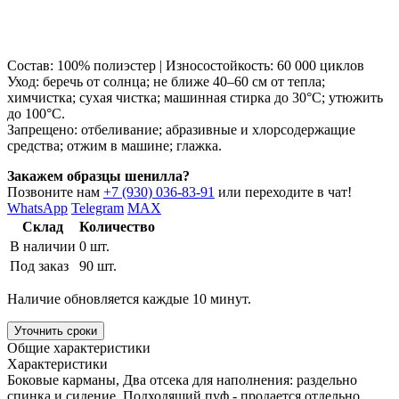
Состав: 100% полиэстер | Износостойкость: 60 000 циклов
Уход: беречь от солнца; не ближе 40–60 см от тепла;
химчистка; сухая чистка; машинная стирка до 30°C; утюжить
до 100°C.
Запрещено: отбеливание; абразивные и хлорсодержащие
средства; отжим в машине; глажка.
Закажем образцы шенилла?
Позвоните нам
+7 (930) 036-83-91
или переходите в чат!
WhatsApp
Telegram
MAX
Склад
Количество
В наличии
0 шт.
Под заказ
90 шт.
Наличие обновляется каждые 10 минут.
Уточнить сроки
Общие характеристики
Характеристики
Боковые карманы, Два отсека для наполнения: раздельно
спинка и сидение, Подходящий пуф - продается отдельно,