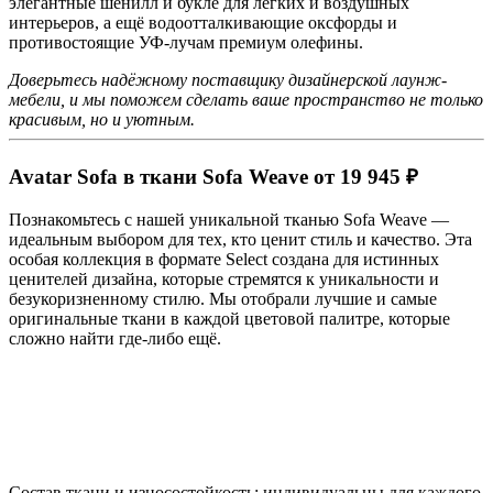
элегантные шенилл и букле для лёгких и воздушных
интерьеров, а ещё водоотталкивающие оксфорды и
противостоящие УФ-лучам премиум олефины.
Доверьтесь надёжному поставщику дизайнерской лаунж-
мебели, и мы поможем сделать ваше пространство не только
красивым, но и уютным.
Avatar Sofa в ткани Sofa Weave от 19 945 ₽
Познакомьтесь с нашей уникальной тканью Sofa Weave —
идеальным выбором для тех, кто ценит стиль и качество. Эта
особая коллекция в формате Select создана для истинных
ценителей дизайна, которые стремятся к уникальности и
безукоризненному стилю. Мы отобрали лучшие и самые
оригинальные ткани в каждой цветовой палитре, которые
сложно найти где-либо ещё.
Состав ткани и износостойкость: индивидуальны для каждого