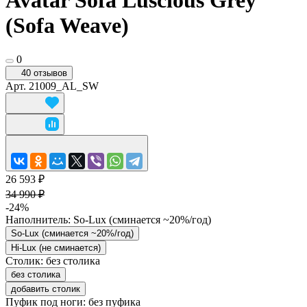
Avatar Sofa Luscious Grey
(Sofa Weave)
0
40 отзывов
Арт.
21009_AL_SW
26 593 ₽
34 990 ₽
-24%
Наполнитель:
So-Lux (cминается ~20%/год)
So-Lux (cминается ~20%/год)
Hi-Lux (не сминается)
Столик:
без столика
без столика
добавить столик
Пуфик под ноги:
без пуфика